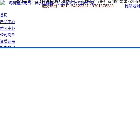
欢迎光临上海科迎法分线盒,航空插头插座,防水连接器厂家,我们竭诚为您服
服务热线：021－64822327 18701876288
网站地图
首页
产品中心
新闻中心
公司简介
资质证书
联系我们