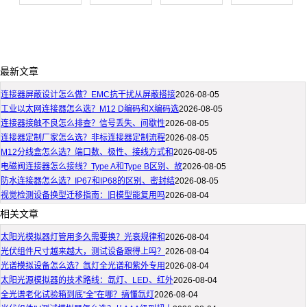
最新文章
连接器屏蔽设计怎么做？EMC抗干扰从屏蔽搭接
2026-08-05
工业以太网连接器怎么选？M12 D编码和X编码选
2026-08-05
连接器接触不良怎么排查？信号丢失、间歇性
2026-08-05
连接器定制厂家怎么选？非标连接器定制流程
2026-08-05
M12分线盒怎么选？端口数、极性、接线方式和
2026-08-05
电磁阀连接器怎么接线？Type A和Type B区别、故
2026-08-05
防水连接器怎么选？IP67和IP68的区别、密封结
2026-08-05
视觉检测设备换型迁移指南：旧模型能复用吗
2026-08-04
相关文章
太阳光模拟器灯管用多久需要换？光衰规律和
2026-08-04
光伏组件尺寸越来越大，测试设备跟得上吗？
2026-08-04
光谱模拟设备怎么选？氙灯全光谱和紫外专用
2026-08-04
太阳光源模拟器的技术路线：氙灯、LED、红外
2026-08-04
全光谱老化试验箱到底“全”在哪？搞懂氙灯
2026-08-04