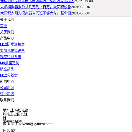
光伏组件IV测试模拟器怎么选？从AAA级到超大
2026-08-04
太阳模拟器报价从几万到上百万，大面积设备
2026-08-04
大面积太阳光模拟器当光斑不够大时，整个测
2026-08-04
关于我们
首页
关于我们
产品中心
M12防水连接器
太阳光模拟设备
视觉检测系统
M8插座定制
航空插头
M12分线盒
新闻中心
公司新闻
行业新闻
联系我们
地址:上海松江高
科技工业园九泾
路
邮
325弄2号楼
箱:18701876288@kyfbest.com
固话:021-