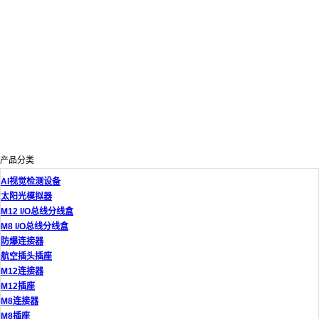
产品分类
AI视觉检测设备
太阳光模拟器
M12 I/O总线分线盒
M8 I/O总线分线盒
防爆连接器
航空插头插座
M12连接器
M12插座
M8连接器
M8插座