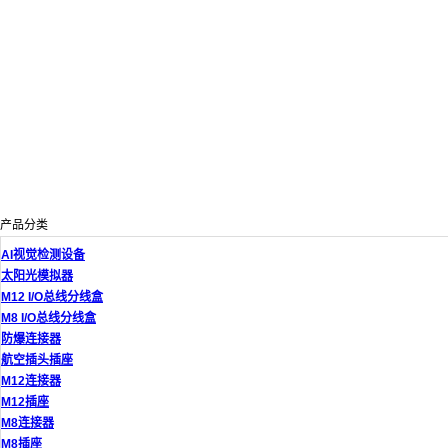
产品分类
AI视觉检测设备
太阳光模拟器
M12 I/O总线分线盒
M8 I/O总线分线盒
防爆连接器
航空插头插座
M12连接器
M12插座
M8连接器
M8插座