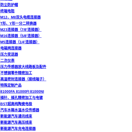
防尘防护帽
终端电阻
M12、M8双头电缆连接器
T形、Y形一分二转换器
M23连接器（7/8'连接器）
M16连接器（5/8'连接器）
M5连接器（1/4'连接器）
电磁阀连接器
压力变送器
二次仪表
压力传感器放大线路板及配件
不锈钢零件精密加工
高温密封连接器（接线端子）
特殊定制产品
81000FA 81000FI 81000NI
插针、插孔精密加工与电镀
BST超高纯陶瓷电极
汽车水箱水温水位传感器
新能源汽车通讯线束
新能源汽车高压线束
新能源汽车充电连接器