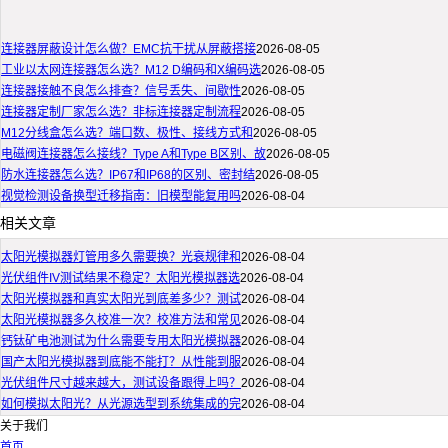
连接器屏蔽设计怎么做？EMC抗干扰从屏蔽搭接
2026-08-05
工业以太网连接器怎么选？M12 D编码和X编码选
2026-08-05
连接器接触不良怎么排查？信号丢失、间歇性
2026-08-05
连接器定制厂家怎么选？非标连接器定制流程
2026-08-05
M12分线盒怎么选？端口数、极性、接线方式和
2026-08-05
电磁阀连接器怎么接线？Type A和Type B区别、故
2026-08-05
防水连接器怎么选？IP67和IP68的区别、密封结
2026-08-05
视觉检测设备换型迁移指南：旧模型能复用吗
2026-08-04
相关文章
太阳光模拟器灯管用多久需要换？光衰规律和
2026-08-04
光伏组件IV测试结果不稳定？太阳光模拟器选
2026-08-04
太阳光模拟器和真实太阳光到底差多少？测试
2026-08-04
太阳光模拟器多久校准一次？校准方法和常见
2026-08-04
钙钛矿电池测试为什么需要专用太阳光模拟器
2026-08-04
国产太阳光模拟器到底能不能打？从性能到服
2026-08-04
光伏组件尺寸越来越大，测试设备跟得上吗？
2026-08-04
如何模拟太阳光？从光源选型到系统集成的完
2026-08-04
关于我们
首页