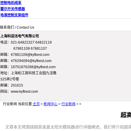
控制电机线束
霍尔开关传感器
电液控制支架组件
联系我们 / Contact Us
上海科迎法电气有限公司
电话：021-64822327 64822118
67881109 67881107
邮箱：67881109@kyfbest.com
邮箱：476294094@kyfbest.com
邮箱：18701876288@kyfbest.com
地址：上海松江高科技工业园九泾路
325弄2号楼
邮编：201615
网站：www.kyfbest.com
行业新闻
当前位置:
主页
>
新闻中心
>
行业新闻
> >
超
文章本文将围绕超高准直太阳光模拟器进行详细阐述。我们将介绍超