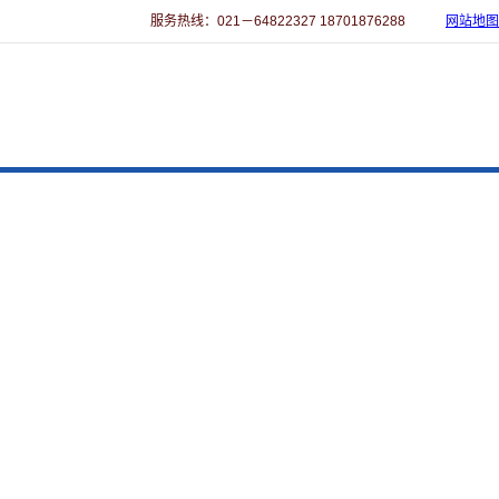
服务热线：021－64822327 18701876288
网站地图