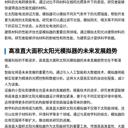
材料的光电转换效率。通过对比不同材料在相同光照条件下的表现，研究者能够
快速筛选出性能优越的材料。
在太阳能电池测试方面，模拟器可以模拟不同天气条件下的光照强度，帮助开发
更为高效的太阳能电池。研究者可以通过调节光强，模拟阴天、晴天等不同环境
下的实际工作状态，从而优化电池的设计。
建筑材料的性能评估也是模拟器的重要应用领域。通过模拟太阳光对建筑材料的
影响，研究者能够评估材料的耐候性和热性能，为建筑设计提供科学依据。
高准直大面积太阳光模拟器的未来发展趋势
随着科技的不断进步，高准直大面积太阳光模拟器的未来发展趋势也在不断演
变。
智能化将是未来发展的重要方向。通过引入人工智能和大数据技术，模拟器将能
够实现更为精准的光照控制和数据分析。这将大大提高实验的自动化程度，减少
人为误差。
设备的小型化和便携化也是未来的发展趋势。随着技术的进步，研究者希望能够
将高准直大面积太阳光模拟器设计得更加紧凑，便于在不同实验室环境中使用。
这将使得更多的研究机构能够享受到高端设备带来的便利。
跨学科的应用将成为趋势。高准直大面积太阳光模拟器不仅限于太阳能领域，还
可以应用于材料科学、环境科学等多个领域。通过与其他学科的结合，模拟器的
应用范围将不断扩大，推动相关研究的进展。
高准直大面积太阳光模拟器作为太阳能研究的重要工具，凭借其高准直性、大面