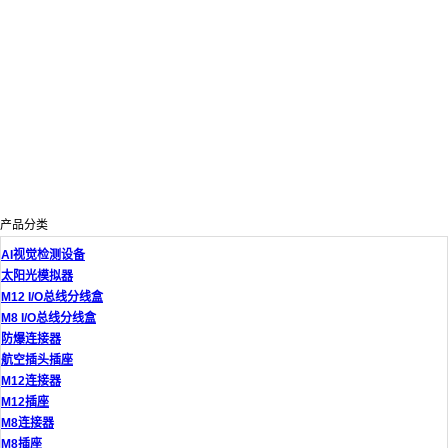
产品分类
AI视觉检测设备
太阳光模拟器
M12 I/O总线分线盒
M8 I/O总线分线盒
防爆连接器
航空插头插座
M12连接器
M12插座
M8连接器
M8插座