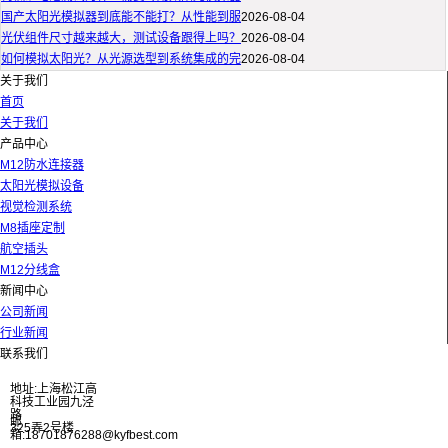
国产太阳光模拟器到底能不能打？从性能到服
2026-08-04
光伏组件尺寸越来越大，测试设备跟得上吗？
2026-08-04
如何模拟太阳光？从光源选型到系统集成的完
2026-08-04
关于我们
首页
关于我们
产品中心
M12防水连接器
太阳光模拟设备
视觉检测系统
M8插座定制
航空插头
M12分线盒
新闻中心
公司新闻
行业新闻
联系我们
地址:上海松江高
科技工业园九泾
路
邮
325弄2号楼
箱:18701876288@kyfbest.com