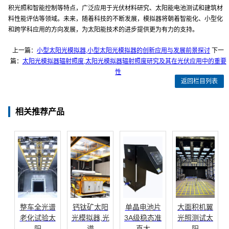
积光照和智能控制等特点，广泛应用于光伏材料研究、太阳能电池测试和建筑材
料性能评估等领域。未来，随着科技的不断发展，模拟器将朝着智能化、小型化
和跨学科应用的方向发展，为太阳能技术的进步提供更为有力的支持。
上一篇：
小型太阳光模拟器,小型太阳光模拟器的创新应用与发展前景探讨
下一
篇：
太阳光模拟器辐射照度,太阳光模拟器辐射照度研究及其在光伏应用中的重要
性
返回栏目列表
相关推荐产品
整车全光谱
钙钛矿太阳
单晶电池片
大面积机翼
老化试验太
光模拟器,光
3A级稳态准
光照测试太
阳
谱
直太
阳