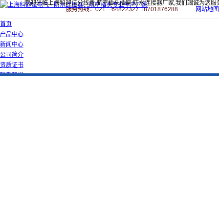
欢迎光临上海科迎法分线盒,航空插头插座,防水连接器厂家,我们竭诚为您服
服务热线：021－64822327 18701876288
网站地图
首页
产品中心
新闻中心
公司简介
资质证书
联系我们