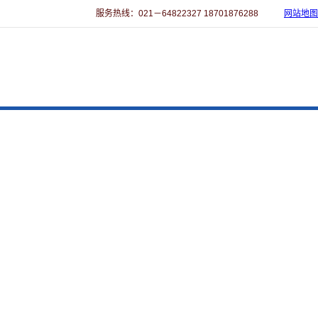
服务热线：021－64822327 18701876288
网站地图