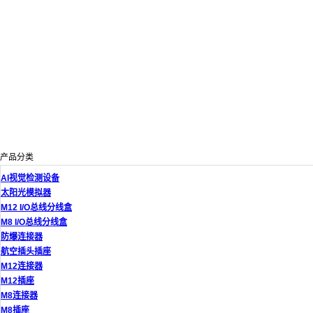
产品分类
AI视觉检测设备
太阳光模拟器
M12 I/O总线分线盒
M8 I/O总线分线盒
防爆连接器
航空插头插座
M12连接器
M12插座
M8连接器
M8插座