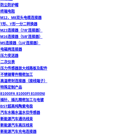
防尘防护帽
终端电阻
M12、M8双头电缆连接器
T形、Y形一分二转换器
M23连接器（7/8'连接器）
M16连接器（5/8'连接器）
M5连接器（1/4'连接器）
电磁阀连接器
压力变送器
二次仪表
压力传感器放大线路板及配件
不锈钢零件精密加工
高温密封连接器（接线端子）
特殊定制产品
81000FA 81000FI 81000NI
插针、插孔精密加工与电镀
BST超高纯陶瓷电极
汽车水箱水温水位传感器
新能源汽车通讯线束
新能源汽车高压线束
新能源汽车充电连接器