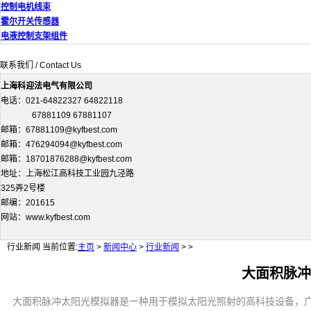
控制电机线束
霍尔开关传感器
电液控制支架组件
联系我们 / Contact Us
上海科迎法电气有限公司
电话：021-64822327 64822118
67881109 67881107
邮箱：67881109@kyfbest.com
邮箱：476294094@kyfbest.com
邮箱：18701876288@kyfbest.com
地址：上海松江高科技工业园九泾路
325弄2号楼
邮编：201615
网站：www.kyfbest.com
行业新闻
当前位置:
主页
>
新闻中心
>
行业新闻
> >
大面积脉冲
大面积脉冲太阳光模拟器是一种用于模拟太阳光照射的高科技设备，