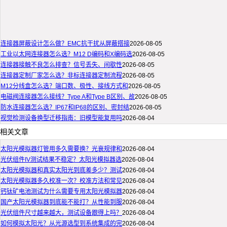
连接器屏蔽设计怎么做？EMC抗干扰从屏蔽搭接
2026-08-05
工业以太网连接器怎么选？M12 D编码和X编码选
2026-08-05
连接器接触不良怎么排查？信号丢失、间歇性
2026-08-05
连接器定制厂家怎么选？非标连接器定制流程
2026-08-05
M12分线盒怎么选？端口数、极性、接线方式和
2026-08-05
电磁阀连接器怎么接线？Type A和Type B区别、故
2026-08-05
防水连接器怎么选？IP67和IP68的区别、密封结
2026-08-05
视觉检测设备换型迁移指南：旧模型能复用吗
2026-08-04
相关文章
太阳光模拟器灯管用多久需要换？光衰规律和
2026-08-04
光伏组件IV测试结果不稳定？太阳光模拟器选
2026-08-04
太阳光模拟器和真实太阳光到底差多少？测试
2026-08-04
太阳光模拟器多久校准一次？校准方法和常见
2026-08-04
钙钛矿电池测试为什么需要专用太阳光模拟器
2026-08-04
国产太阳光模拟器到底能不能打？从性能到服
2026-08-04
光伏组件尺寸越来越大，测试设备跟得上吗？
2026-08-04
如何模拟太阳光？从光源选型到系统集成的完
2026-08-04