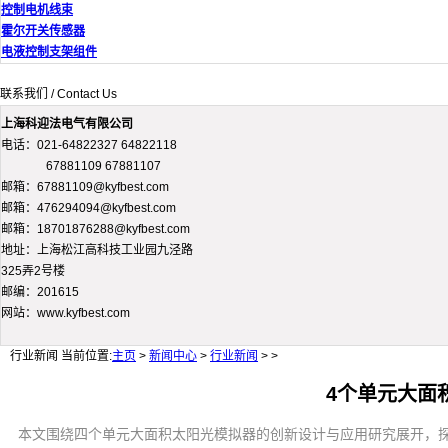
控制电机线束
霍尔开关传感器
电液控制支架组件
联系我们 / Contact Us
上海科迎法电气有限公司
电话：021-64822327 64822118
67881109 67881107
邮箱：67881109@kyfbest.com
邮箱：476294094@kyfbest.com
邮箱：18701876288@kyfbest.com
地址：上海松江高科技工业园九泾路
325弄2号楼
邮编：201615
网站：www.kyfbest.com
行业新闻
当前位置:
主页
>
新闻中心
>
行业新闻
> >
4个单元大面
本文围绕四个单元大面积太阳光模拟器的创新设计与应用研究展开，