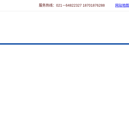
服务热线：021－64822327 18701876288
网站地图