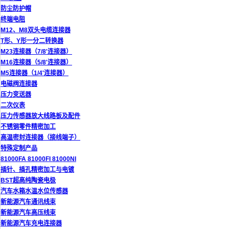
防尘防护帽
终端电阻
M12、M8双头电缆连接器
T形、Y形一分二转换器
M23连接器（7/8'连接器）
M16连接器（5/8'连接器）
M5连接器（1/4'连接器）
电磁阀连接器
压力变送器
二次仪表
压力传感器放大线路板及配件
不锈钢零件精密加工
高温密封连接器（接线端子）
特殊定制产品
81000FA 81000FI 81000NI
插针、插孔精密加工与电镀
BST超高纯陶瓷电极
汽车水箱水温水位传感器
新能源汽车通讯线束
新能源汽车高压线束
新能源汽车充电连接器