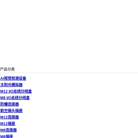
产品分类
AI视觉检测设备
太阳光模拟器
M12 I/O总线分线盒
M8 I/O总线分线盒
防爆连接器
航空插头插座
M12连接器
M12插座
M8连接器
M8插座