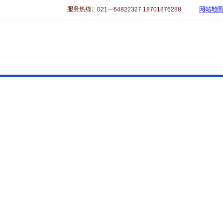
服务热线：021－64822327 18701876288
网站地图