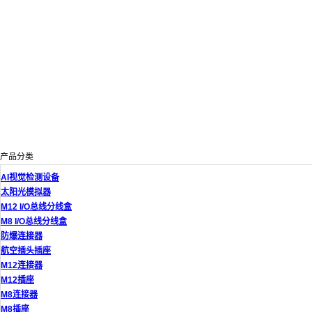
产品分类
AI视觉检测设备
太阳光模拟器
M12 I/O总线分线盒
M8 I/O总线分线盒
防爆连接器
航空插头插座
M12连接器
M12插座
M8连接器
M8插座