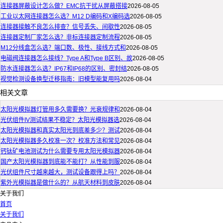
连接器屏蔽设计怎么做？EMC抗干扰从屏蔽搭接
2026-08-05
工业以太网连接器怎么选？M12 D编码和X编码选
2026-08-05
连接器接触不良怎么排查？信号丢失、间歇性
2026-08-05
连接器定制厂家怎么选？非标连接器定制流程
2026-08-05
M12分线盒怎么选？端口数、极性、接线方式和
2026-08-05
电磁阀连接器怎么接线？Type A和Type B区别、故
2026-08-05
防水连接器怎么选？IP67和IP68的区别、密封结
2026-08-05
视觉检测设备换型迁移指南：旧模型能复用吗
2026-08-04
相关文章
太阳光模拟器灯管用多久需要换？光衰规律和
2026-08-04
光伏组件IV测试结果不稳定？太阳光模拟器选
2026-08-04
太阳光模拟器和真实太阳光到底差多少？测试
2026-08-04
太阳光模拟器多久校准一次？校准方法和常见
2026-08-04
钙钛矿电池测试为什么需要专用太阳光模拟器
2026-08-04
国产太阳光模拟器到底能不能打？从性能到服
2026-08-04
光伏组件尺寸越来越大，测试设备跟得上吗？
2026-08-04
紫外光模拟器是做什么的？从航天材料到皮肤
2026-08-04
关于我们
首页
关于我们