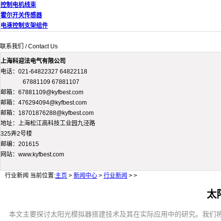
控制电机线束
霍尔开关传感器
电液控制支架组件
联系我们 / Contact Us
上海科迎法电气有限公司
电话：021-64822327 64822118
67881109 67881107
邮箱：67881109@kyfbest.com
邮箱：476294094@kyfbest.com
邮箱：18701876288@kyfbest.com
地址：上海松江高科技工业园九泾路
325弄2号楼
邮编：201615
网站：www.kyfbest.com
行业新闻
当前位置:
主页
>
新闻中心
>
行业新闻
> >
太
本文主要探讨太阳光模拟器搭建技术及其在实际应用中的研究。我们