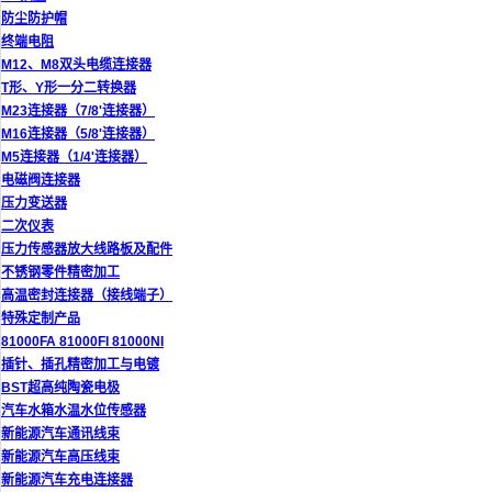
防尘防护帽
终端电阻
M12、M8双头电缆连接器
T形、Y形一分二转换器
M23连接器（7/8'连接器）
M16连接器（5/8'连接器）
M5连接器（1/4'连接器）
电磁阀连接器
压力变送器
二次仪表
压力传感器放大线路板及配件
不锈钢零件精密加工
高温密封连接器（接线端子）
特殊定制产品
81000FA 81000FI 81000NI
插针、插孔精密加工与电镀
BST超高纯陶瓷电极
汽车水箱水温水位传感器
新能源汽车通讯线束
新能源汽车高压线束
新能源汽车充电连接器