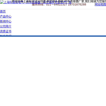
欢迎光临上海科迎法分线盒,航空插头插座,防水连接器厂家,我们竭诚为您服
服务热线：021－64822327 18701876288
网站地图
首页
产品中心
新闻中心
公司简介
资质证书
联系我们