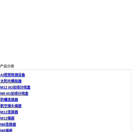
产品分类
AI视觉检测设备
太阳光模拟器
M12 I/O总线分线盒
M8 I/O总线分线盒
防爆连接器
航空插头插座
M12连接器
M12插座
M8连接器
M8插座