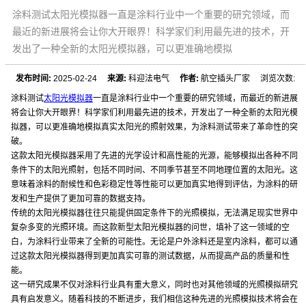
涂料测试太阳光模拟器一直是涂料行业中一个重要的研究领域，而
最近的新进展将会让你大开眼界！科学家们利用最先进的技术，开
发出了一种全新的太阳光模拟器，可以更准确地模拟
发布时间:
2025-02-24
来源:
科迎法电气
作者:
航空插头厂家 浏览次数:
涂料测试
太阳光模拟器
一直是涂料行业中一个重要的研究领域，而最近的新进展
将会让你大开眼界！科学家们利用最先进的技术，开发出了一种全新的太阳光模
拟器，可以更准确地模拟真实太阳光的照射效果，为涂料测试带来了革命性的突
破。
这款太阳光模拟器采用了先进的光学设计和高性能的光源，能够模拟出各种不同
条件下的太阳光照射，包括不同时间、不同季节甚至不同地理位置的太阳光。这
意味着涂料的耐候性和色彩稳定性等性能可以更加真实地得到评估，为涂料的研
发和生产提供了更加可靠的数据支持。
传统的太阳光模拟器往往只能提供固定条件下的光照模拟，无法满足现实世界中
复杂多变的光照环境。而这款新型太阳光模拟器的问世，填补了这一领域的空
白，为涂料行业带来了全新的可能性。无论是户外涂料还是室内涂料，都可以通
过这款太阳光模拟器得到更加真实可靠的测试数据，从而提高产品的质量和性
能。
这一研究成果不仅对涂料行业具有重大意义，同时也对其他领域的光照模拟研究
具有启发意义。随着科技的不断进步，我们相信这种先进的光照模拟技术将会在