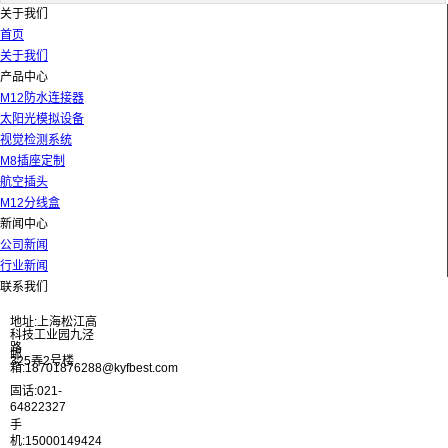
关于我们
首页
关于我们
产品中心
M12防水连接器
太阳光模拟设备
视觉检测系统
M8插座定制
航空插头
M12分线盒
新闻中心
公司新闻
行业新闻
联系我们
地址:上海松江高
科技工业园九泾
路
邮
325弄2号楼
箱:18701876288@kyfbest.com
固话:021-
64822327
手
机:15000149424