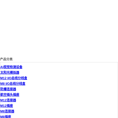
产品分类
AI视觉检测设备
太阳光模拟器
M12 I/O总线分线盒
M8 I/O总线分线盒
防爆连接器
航空插头插座
M12连接器
M12插座
M8连接器
M8插座