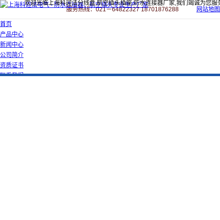
欢迎光临上海科迎法分线盒,航空插头插座,防水连接器厂家,我们竭诚为您服
服务热线：021－64822327 18701876288
网站地图
首页
产品中心
新闻中心
公司简介
资质证书
联系我们