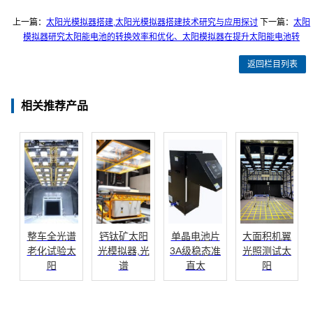
上一篇：
太阳光模拟器搭建,太阳光模拟器搭建技术研究与应用探讨
下一篇：
太阳
模拟器研究太阳能电池的转换效率和优化、太阳模拟器在提升太阳能电池转
返回栏目列表
相关推荐产品
整车全光谱
钙钛矿太阳
单晶电池片
大面积机翼
老化试验太
光模拟器,光
3A级稳态准
光照测试太
阳
谱
直太
阳