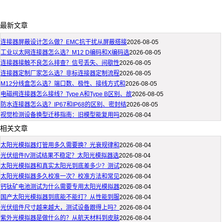
最新文章
连接器屏蔽设计怎么做？EMC抗干扰从屏蔽搭接
2026-08-05
工业以太网连接器怎么选？M12 D编码和X编码选
2026-08-05
连接器接触不良怎么排查？信号丢失、间歇性
2026-08-05
连接器定制厂家怎么选？非标连接器定制流程
2026-08-05
M12分线盒怎么选？端口数、极性、接线方式和
2026-08-05
电磁阀连接器怎么接线？Type A和Type B区别、故
2026-08-05
防水连接器怎么选？IP67和IP68的区别、密封结
2026-08-05
视觉检测设备换型迁移指南：旧模型能复用吗
2026-08-04
相关文章
太阳光模拟器灯管用多久需要换？光衰规律和
2026-08-04
光伏组件IV测试结果不稳定？太阳光模拟器选
2026-08-04
太阳光模拟器和真实太阳光到底差多少？测试
2026-08-04
太阳光模拟器多久校准一次？校准方法和常见
2026-08-04
钙钛矿电池测试为什么需要专用太阳光模拟器
2026-08-04
国产太阳光模拟器到底能不能打？从性能到服
2026-08-04
光伏组件尺寸越来越大，测试设备跟得上吗？
2026-08-04
紫外光模拟器是做什么的？从航天材料到皮肤
2026-08-04