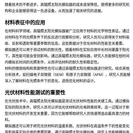
随着技术的不断进步，高辐照太阳光模拟器的成本逐渐降低，使得更多的研究机
构和企业能够获得这一先进设备，从而加速了相关研究的进展。
材料表征中的应用
在材料科学领域，高辐照太阳光模拟器被广泛应用于材料的光学特性表征。通过
对材料在不同光照条件下的反应进行观察和分析，研究人员可以获得关于材料吸
收、反射和透射等重要参数的信息。这些数据对于优化材料的性能至关重要。
模拟器还可以用于测试材料的耐光性。随着材料在实际应用中长时间暴露于阳光
下，其性能可能会受到影响。通过高辐照太阳光模拟器，研究人员能够在短时间
内模拟长时间的光照条件，从而评估材料的耐久性和稳定性。
材料的微观结构和表面特性也可以通过高辐照太阳光模拟器进行研究。结合其他
分析技术，如扫描电子显微镜（SEM）和原子力显微镜（AFM），研究人员能够
深入了解材料在光照条件下的变化，进而优化材料的设计。
光伏材料性能测试的重要性
在光伏技术中，高辐照太阳光模拟器是测试光伏材料性能的关键工具。通过模拟
实际的阳光条件，研究人员可以评估光伏材料的光电转换效率。这一过程对于新
型光伏材料的开发至关重要，因为它能够帮助研究人员快速筛选出最具潜力的材
料。
模拟器还可以用于研究光伏材料的温度系数。光伏材料在高温条件下的性能变化
是影响其实际应用的重要因素。通过高辐照太阳光模拟器，研究人员能够模拟高