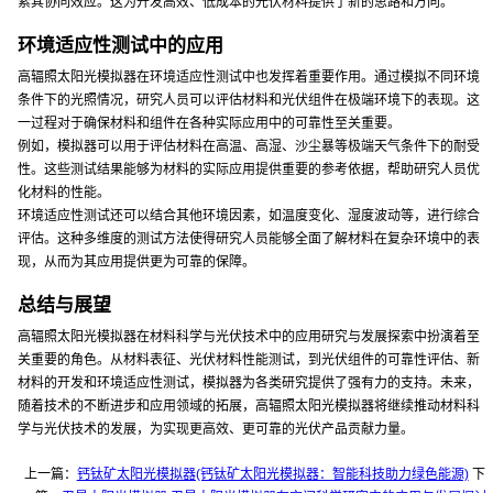
索其协同效应。这为开发高效、低成本的光伏材料提供了新的思路和方向。
环境适应性测试中的应用
高辐照太阳光模拟器在环境适应性测试中也发挥着重要作用。通过模拟不同环境
条件下的光照情况，研究人员可以评估材料和光伏组件在极端环境下的表现。这
一过程对于确保材料和组件在各种实际应用中的可靠性至关重要。
例如，模拟器可以用于评估材料在高温、高湿、沙尘暴等极端天气条件下的耐受
性。这些测试结果能够为材料的实际应用提供重要的参考依据，帮助研究人员优
化材料的性能。
环境适应性测试还可以结合其他环境因素，如温度变化、湿度波动等，进行综合
评估。这种多维度的测试方法使得研究人员能够全面了解材料在复杂环境中的表
现，从而为其应用提供更为可靠的保障。
总结与展望
高辐照太阳光模拟器在材料科学与光伏技术中的应用研究与发展探索中扮演着至
关重要的角色。从材料表征、光伏材料性能测试，到光伏组件的可靠性评估、新
材料的开发和环境适应性测试，模拟器为各类研究提供了强有力的支持。未来，
随着技术的不断进步和应用领域的拓展，高辐照太阳光模拟器将继续推动材料科
学与光伏技术的发展，为实现更高效、更可靠的光伏产品贡献力量。
上一篇：
钙钛矿太阳光模拟器(钙钛矿太阳光模拟器：智能科技助力绿色能源)
下