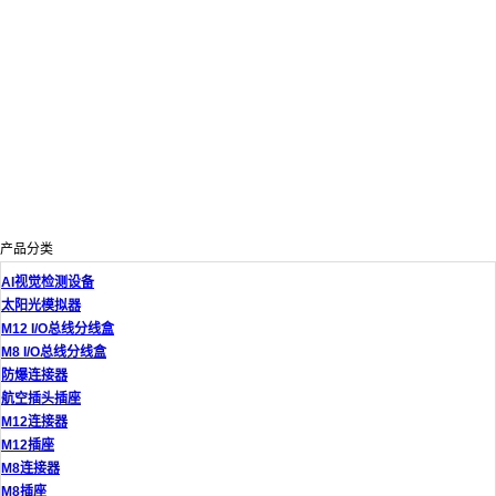
产品分类
AI视觉检测设备
太阳光模拟器
M12 I/O总线分线盒
M8 I/O总线分线盒
防爆连接器
航空插头插座
M12连接器
M12插座
M8连接器
M8插座