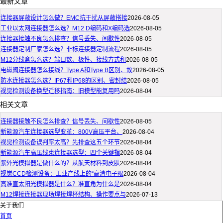
最新文章
连接器屏蔽设计怎么做？EMC抗干扰从屏蔽搭接
2026-08-05
工业以太网连接器怎么选？M12 D编码和X编码选
2026-08-05
连接器接触不良怎么排查？信号丢失、间歇性
2026-08-05
连接器定制厂家怎么选？非标连接器定制流程
2026-08-05
M12分线盒怎么选？端口数、极性、接线方式和
2026-08-05
电磁阀连接器怎么接线？Type A和Type B区别、故
2026-08-05
防水连接器怎么选？IP67和IP68的区别、密封结
2026-08-05
视觉检测设备换型迁移指南：旧模型能复用吗
2026-08-04
相关文章
连接器接触不良怎么排查？信号丢失、间歇性
2026-08-05
新能源汽车连接器选型变革：800V高压平台、
2026-08-04
视觉检测设备误判率太高？先排查这五个环节
2026-08-04
新能源汽车高压线束连接器选型：四个关键指
2026-08-04
紫外光模拟器是做什么的？从航天材料到皮肤
2026-08-04
视觉CCD检测设备：工业产线上的“高清电子眼
2026-08-04
高准直太阳光模拟器是什么？准直角为什么是
2026-08-04
M12焊接连接器现场焊接焊杯结构、操作要点与
2026-07-13
关于我们
首页