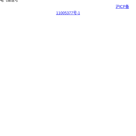
Copyright © 2017-2026 上海科迎法电气科技有限公司 ICP备案号：
沪ICP备
11005377号-1