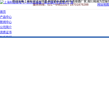
欢迎光临上海科迎法分线盒,航空插头插座,防水连接器厂家,我们竭诚为您服
服务热线：021－64822327 18701876288
网站地图
首页
产品中心
新闻中心
公司简介
资质证书
联系我们