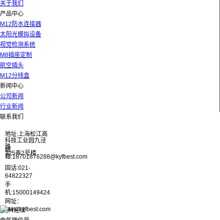
关于我们
产品中心
M12防水连接器
太阳光模拟设备
视觉检测系统
M8插座定制
航空插头
M12分线盒
新闻中心
公司新闻
行业新闻
联系我们
地址:上海松江高
科技工业园九泾
路
邮
325弄2号楼
箱:18701876288@kyfbest.com
固话:021-
64822327
手
机:15000149424
网址：
www.kyfbest.com