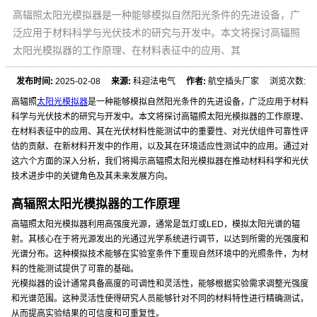
高辐照太阳光模拟器是一种能够模拟自然阳光条件的先进设备，广
泛应用于材料科学与光伏技术的研究与开发中。本文将探讨高辐照
太阳光模拟器的工作原理、在材料表征中的应用、其
发布时间:
2025-02-08
来源:
科迎法电气
作者:
航空插头厂家 浏览次数:
高辐照
太阳光模拟器
是一种能够模拟自然阳光条件的先进设备，广泛应用于材料
科学与光伏技术的研究与开发中。本文将探讨高辐照太阳光模拟器的工作原理、
在材料表征中的应用、其在光伏材料性能测试中的重要性、对光伏组件可靠性评
估的贡献、在新材料开发中的作用，以及其在环境适应性测试中的应用。通过对
这六个方面的深入分析，我们将揭示高辐照太阳光模拟器在推动材料科学和光伏
技术进步中的关键角色及其未来发展方向。
高辐照太阳光模拟器的工作原理
高辐照太阳光模拟器利用高强度光源，通常是氙灯或LED，模拟太阳光谱的辐
射。其核心在于将光源发出的光通过光学系统进行调节，以达到所需的光强度和
光谱分布。这种模拟技术能够在实验室条件下重现自然环境中的光照条件，为材
料的性能测试提供了可靠的基础。
光模拟器的设计通常具备高度的可调性和灵活性，能够根据实验需求调整光强度
和光谱范围。这种灵活性使得研究人员能够针对不同的材料特性进行精确测试，
从而提高实验结果的可信度和可重复性。