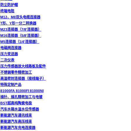
防尘防护帽
终端电阻
M12、M8双头电缆连接器
T形、Y形一分二转换器
M23连接器（7/8'连接器）
M16连接器（5/8'连接器）
M5连接器（1/4'连接器）
电磁阀连接器
压力变送器
二次仪表
压力传感器放大线路板及配件
不锈钢零件精密加工
高温密封连接器（接线端子）
特殊定制产品
81000FA 81000FI 81000NI
插针、插孔精密加工与电镀
BST超高纯陶瓷电极
汽车水箱水温水位传感器
新能源汽车通讯线束
新能源汽车高压线束
新能源汽车充电连接器