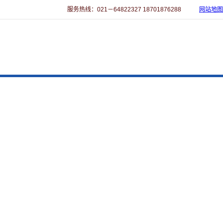
服务热线：021－64822327 18701876288
网站地图