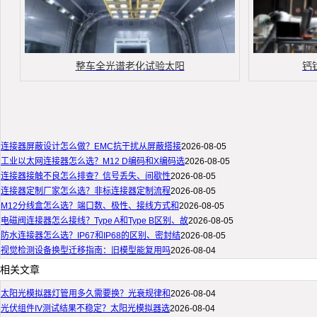
整车全光谱老化试验太阳
钙
连接器屏蔽设计怎么做？EMC抗干扰从屏蔽搭接
2026-08-05
工业以太网连接器怎么选？M12 D编码和X编码选
2026-08-05
连接器接触不良怎么排查？信号丢失、间歇性
2026-08-05
连接器定制厂家怎么选？非标连接器定制流程
2026-08-05
M12分线盒怎么选？端口数、极性、接线方式和
2026-08-05
电磁阀连接器怎么接线？Type A和Type B区别、故
2026-08-05
防水连接器怎么选？IP67和IP68的区别、密封结
2026-08-05
视觉检测设备换型迁移指南：旧模型能复用吗
2026-08-04
相关文章
太阳光模拟器灯管用多久需要换？光衰规律和
2026-08-04
光伏组件IV测试结果不稳定？太阳光模拟器选
2026-08-04