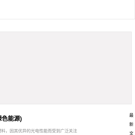
最
色能源)
新
材料，因其优异的光电性能而受到广泛关注
文