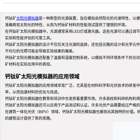
钙钛矿
太阳光模拟器
是一种新型的光源装置，旨在模拟自然阳光的光谱特性，以
准确再现太阳光的特性，从而为钙钛矿材料的性能测试提供了理想的环境。
在钙钛矿太阳光模拟器中，光源通常采用LED灯或激光器。这些光源可以通过调
实验和性能评估的可靠工具。
钙钛矿太阳光模拟器的设计不仅仅关注光源的选择，还包括光路的设计和光学元件
不均匀的光照可能会导致实验结果的偏差。
钙钛矿太阳光模拟器还配备了温度和湿度控制系统，以模拟不同环境条件下的光伏
矿材料在实际应用中的表现。
钙钛矿太阳光模拟器的应用领域
钙钛矿太阳光模拟器的应用领域非常广泛，尤其是在材料科学和光伏技术的研发中
率，从而加速材料的优化与改进。
钙钛矿太阳光模拟器在教育和培训中也发挥着重要作用。许多高校和科研机构利用
钙钛矿太阳光模拟器还可以应用于产品测试和认证。许多光伏产品需要经过严格的
在建筑一体化光伏（BIPV）领域，钙钛矿太阳光模拟器也展现出其独特的价值
的建筑设计提供了新的思路。