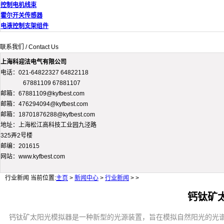
控制电机线束
霍尔开关传感器
电液控制支架组件
联系我们 / Contact Us
上海科迎法电气有限公司
电话：021-64822327 64822118
67881109 67881107
邮箱：67881109@kyfbest.com
邮箱：476294094@kyfbest.com
邮箱：18701876288@kyfbest.com
地址：上海松江高科技工业园九泾路
325弄2号楼
邮编：201615
网站：www.kyfbest.com
行业新闻
当前位置:
主页
>
新闻中心
>
行业新闻
> >
钙钛矿
钙钛矿太阳光模拟器是一种新型的光源装置，旨在模拟自然阳光的光