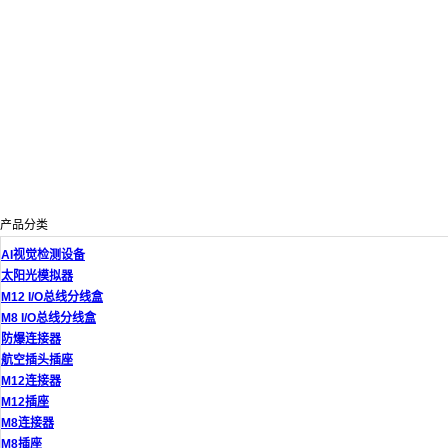
产品分类
AI视觉检测设备
太阳光模拟器
M12 I/O总线分线盒
M8 I/O总线分线盒
防爆连接器
航空插头插座
M12连接器
M12插座
M8连接器
M8插座