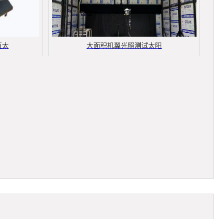
直太
大面积机翼光照测试太阳