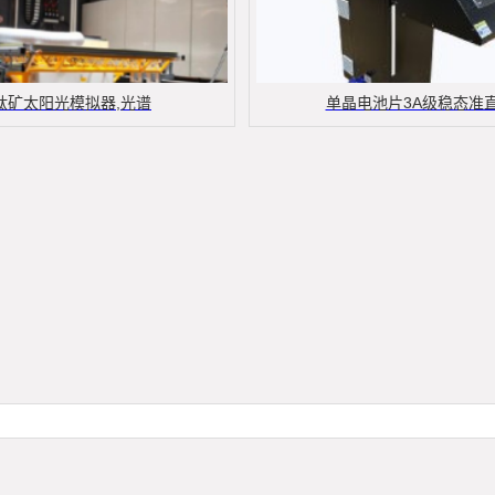
钛矿太阳光模拟器,光谱
单晶电池片3A级稳态准