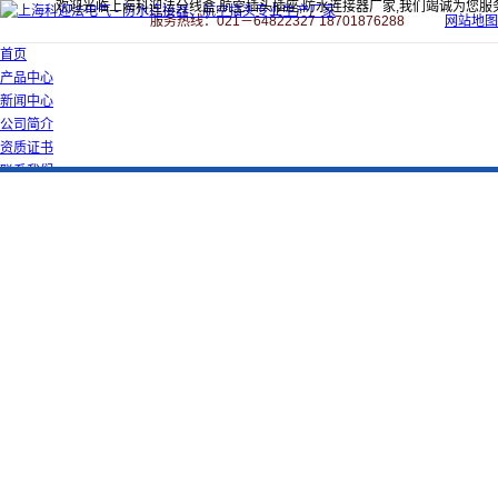
欢迎光临上海科迎法分线盒,航空插头插座,防水连接器厂家,我们竭诚为您服
服务热线：021－64822327 18701876288
网站地图
首页
产品中心
新闻中心
公司简介
资质证书
联系我们