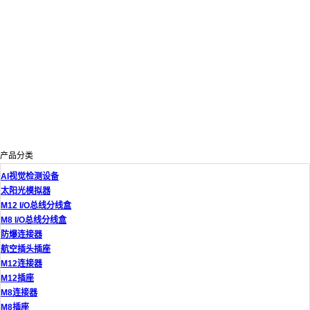
产品分类
AI视觉检测设备
太阳光模拟器
M12 I/O总线分线盒
M8 I/O总线分线盒
防爆连接器
航空插头插座
M12连接器
M12插座
M8连接器
M8插座