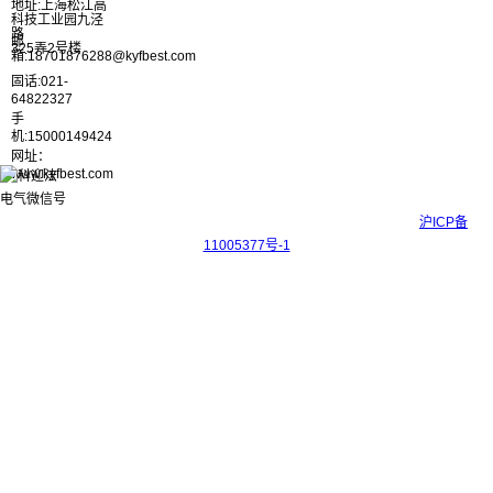
地址:上海松江高
科技工业园九泾
路
邮
325弄2号楼
箱:18701876288@kyfbest.com
固话:021-
64822327
手
机:15000149424
网址：
www.kyfbest.com
Copyright © 2017-2026 上海科迎法电气科技有限公司 ICP备案号：
沪ICP备
11005377号-1