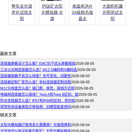
整车全光谱
钙钛矿太阳
单晶电池片
大面积机翼
老化试验太
光模拟器,光
3A级稳态准
光照测试太
阳
谱
直太
阳
最新文章
连接器屏蔽设计怎么做？EMC抗干扰从屏蔽搭接
2026-08-05
工业以太网连接器怎么选？M12 D编码和X编码选
2026-08-05
连接器接触不良怎么排查？信号丢失、间歇性
2026-08-05
连接器定制厂家怎么选？非标连接器定制流程
2026-08-05
M12分线盒怎么选？端口数、极性、接线方式和
2026-08-05
电磁阀连接器怎么接线？Type A和Type B区别、故
2026-08-05
防水连接器怎么选？IP67和IP68的区别、密封结
2026-08-05
视觉检测设备换型迁移指南：旧模型能复用吗
2026-08-04
相关文章
太阳光模拟器灯管用多久需要换？光衰规律和
2026-08-04
光伏组件IV测试结果不稳定？太阳光模拟器选
2026-08-04