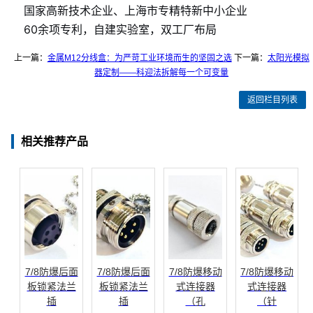
国家高新技术企业、上海市专精特新中小企业
60余项专利，自建实验室，双工厂布局
上一篇：
金属M12分线盒：为严苛工业环境而生的坚固之选
下一篇：
太阳光模拟
器定制——科迎法拆解每一个可变量
返回栏目列表
相关推荐产品
7/8防爆后面
7/8防爆后面
7/8防爆移动
7/8防爆移动
板锁紧法兰
板锁紧法兰
式连接器
式连接器
插
插
（孔
（针