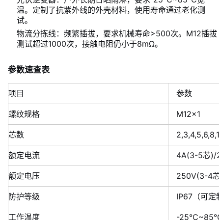
温。定制了抗紫外线的外壳材料，使用寿命通过老化测
试。
物流分拣线：频繁插拔，要求机械寿命>500次。M12插拔
测试超过1000次，接触电阻仍小于8mΩ。
参数速查表
项目
参数
螺纹规格
M12×1
芯数
2,3,4,5,6,8,
额定电流
4A(3-5芯)/2
额定电压
250V(3-4芯
防护等级
IP67（可定制
工作温度
-25℃~8