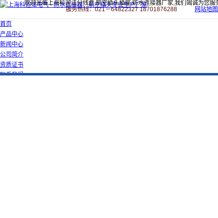
欢迎光临上海科迎法分线盒,航空插头插座,防水连接器厂家,我们竭诚为您服
服务热线：021－64822327 18701876288
网站地图
首页
产品中心
新闻中心
公司简介
资质证书
联系我们