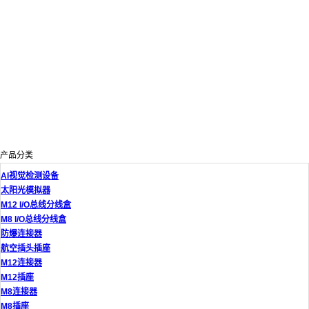
产品分类
AI视觉检测设备
太阳光模拟器
M12 I/O总线分线盒
M8 I/O总线分线盒
防爆连接器
航空插头插座
M12连接器
M12插座
M8连接器
M8插座