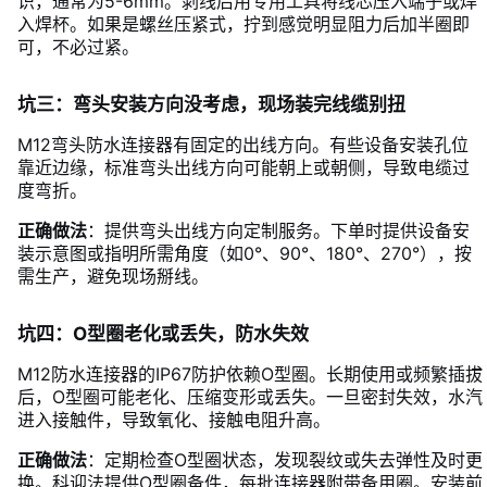
识，通常为5-6mm。剥线后用专用工具将线芯压入端子或焊
入焊杯。如果是螺丝压紧式，拧到感觉明显阻力后加半圈即
可，不必过紧。
坑三：弯头安装方向没考虑，现场装完线缆别扭
M12弯头防水连接器有固定的出线方向。有些设备安装孔位
靠近边缘，标准弯头出线方向可能朝上或朝侧，导致电缆过
度弯折。
正确做法
：提供弯头出线方向定制服务。下单时提供设备安
装示意图或指明所需角度（如0°、90°、180°、270°），按
需生产，避免现场掰线。
坑四：O型圈老化或丢失，防水失效
M12防水连接器的IP67防护依赖O型圈。长期使用或频繁插拔
后，O型圈可能老化、压缩变形或丢失。一旦密封失效，水汽
进入接触件，导致氧化、接触电阻升高。
正确做法
：定期检查O型圈状态，发现裂纹或失去弹性及时更
换。科迎法提供O型圈备件，每批连接器附带备用圈。安装前