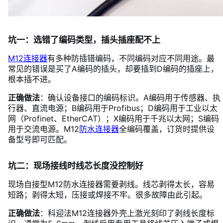
坑一：选错了编码类型，插头插座配不上
M12连接器
有多种防插错编码，不同编码对应不同用途。最
常见的错误是买了A编码的插头，却要插到D编码的插座上，
根本插不进。
正确做法
：确认设备接口的编码标识。A编码用于传感器、执
行器、直流电源；B编码用于Profibus；D编码用于工业以太
网（Profinet、EtherCAT）；X编码用于千兆以太网；S编码
用于交流电源。M12
防水连接器
全编码覆盖，订货时提供设
备型号即可匹配。
坑二：现场接线时线芯长度没控制好
现场自接型M12防水连接器需要剥线。线芯剥得太长，容易
短路；剥得太短，压接或焊接不牢。很多故障由此引起。
正确做法
：科迎法M12连接器外壳上激光刻印了剥线长度标