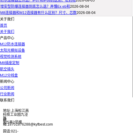
防水连接器怎么选？IP67和IP68的区别、密封结
2026-08-05
增安型防爆连接器到底怎么选？弄懂Ex eb和
2026-08-04
M8连接器和M12连接器有什么区别？尺寸、芯数
2026-08-04
关于我们
首页
关于我们
产品中心
M12防水连接器
太阳光模拟设备
视觉检测系统
M8插座定制
航空插头
M12分线盒
新闻中心
公司新闻
行业新闻
联系我们
地址:上海松江高
科技工业园九泾
路
邮
325弄2号楼
箱:18701876288@kyfbest.com
固话:021-