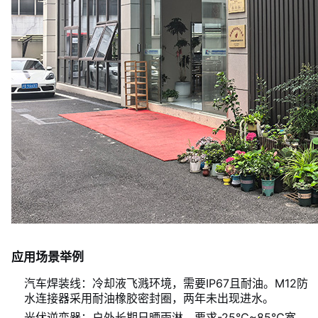
应用场景举例
汽车焊装线：冷却液飞溅环境，需要IP67且耐油。M12防
水连接器采用耐油橡胶密封圈，两年未出现进水。
光伏逆变器：户外长期日晒雨淋，要求-25℃~85℃宽