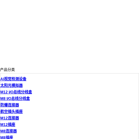
产品分类
AI视觉检测设备
太阳光模拟器
M12 I/O总线分线盒
M8 I/O总线分线盒
防爆连接器
航空插头插座
M12连接器
M12插座
M8连接器
M8插座