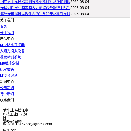
国产太阳光模拟器到底能不能打？从性能到服
2026-08-04
光伏组件尺寸越来越大，测试设备跟得上吗？
2026-08-04
紫外光模拟器是做什么的？从航天材料到皮肤
2026-08-04
关于我们
首页
关于我们
产品中心
M12防水连接器
太阳光模拟设备
视觉检测系统
M8插座定制
航空插头
M12分线盒
新闻中心
公司新闻
行业新闻
联系我们
地址:上海松江高
科技工业园九泾
路
邮
325弄2号楼
箱:18701876288@kyfbest.com
固话:021-