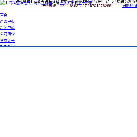
欢迎光临上海科迎法分线盒,航空插头插座,防水连接器厂家,我们竭诚为您服
服务热线：021－64822327 18701876288
网站地图
首页
产品中心
新闻中心
公司简介
资质证书
联系我们