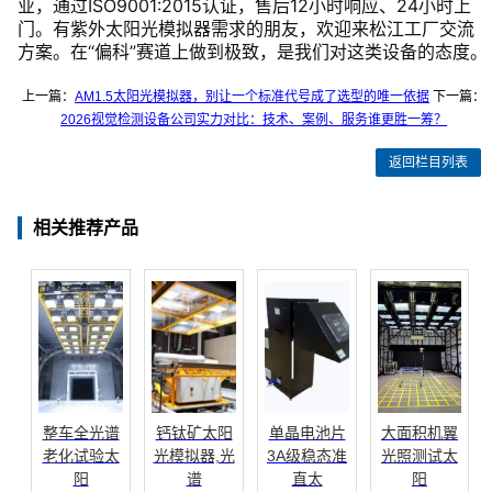
业，通过ISO9001:2015认证，售后12小时响应、24小时上
门。有紫外太阳光模拟器需求的朋友，欢迎来松江工厂交流
方案。在“偏科”赛道上做到极致，是我们对这类设备的态度。
上一篇：
AM1.5太阳光模拟器，别让一个标准代号成了选型的唯一依据
下一篇：
2026视觉检测设备公司实力对比：技术、案例、服务谁更胜一筹？
返回栏目列表
相关推荐产品
整车全光谱
钙钛矿太阳
单晶电池片
大面积机翼
老化试验太
光模拟器,光
3A级稳态准
光照测试太
阳
谱
直太
阳