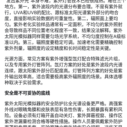
“发出紫外光”本身不难，紫外灯管技术已经很成熟。难在三个
地方。第一，紫外波段内的光谱分布要合理。不是有紫外就
行，UVA和UVB的配比、跟标准太阳光谱紫外部分的吻合
度，直接影响实验数据的可重复性。第二，辐照面上要均
匀。紫外老化实验样品通常有一定面积，不均匀的紫外照射
会导致样品不同位置老化程度不一致，结果没法解释。紫外
太阳光模拟器同样需要匀场光学系统，不均匀度控制在A级标
准以内。第三，辐照度要稳定可调。加速老化需要精确控制
紫外剂量，辐照度的设定精度和长时间稳定性是关键。
光源方面，常见方案有紫外增强型氙灯配合特殊滤光片组，
以及专用紫外灯管阵列。氙灯方案的好处是紫外波段内光谱
连续，跟太阳紫外部分匹配度高。灯管阵列方案的好处是紫
外输出效率高，适合需要极高紫外辐照度的场景。具体选哪
种取决于实验需求。
安全是不可妥协的底线
紫外太阳光模拟器的安全防护比全光谱设备更严格。高强紫
外线对眼睛角膜和皮肤表层有急性伤害，长期暴露有累积风
险。设备必须有灯箱开盖自动关灯、紫外屏蔽视窗、操作区
紫外泄漏量检测合格等硬性措施。操作人员要佩戴紫外防护