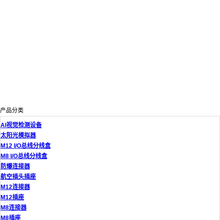
产品分类
AI视觉检测设备
太阳光模拟器
M12 I/O总线分线盒
M8 I/O总线分线盒
防爆连接器
航空插头插座
M12连接器
M12插座
M8连接器
M8插座