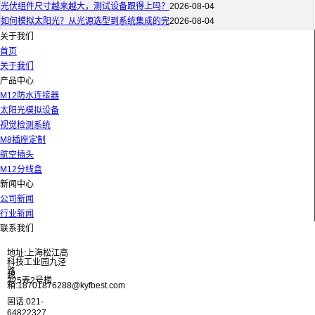
光伏组件尺寸越来越大，测试设备跟得上吗？
2026-08-04
如何模拟太阳光？从光源选型到系统集成的完
2026-08-04
关于我们
首页
关于我们
产品中心
M12防水连接器
太阳光模拟设备
视觉检测系统
M8插座定制
航空插头
M12分线盒
新闻中心
公司新闻
行业新闻
联系我们
地址:上海松江高
科技工业园九泾
路
邮
325弄2号楼
箱:18701876288@kyfbest.com
固话:021-
64822327