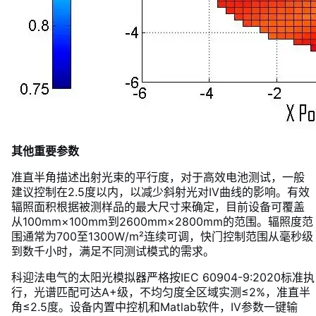
其他重要参数
准直半角描述出射光束的平行度，对于高效电池测试，一般
建议控制在2.5度以内，以减少斜射光对IV曲线的影响。有效
辐照面积根据被测样品的最大尺寸来确定，目前设备可覆盖
从100mm×100mm到2600mm×2800mm的范围。辐照度范
围通常为700至1300W/m²连续可调，快门控制范围从毫秒级
到数千小时，满足不同测试模式的需求。
科迎法电气的太阳光模拟器严格按IEC 60904-9:2020标准执
行，光谱匹配可达A+级，不均匀度全区域实测≤2%，准直半
角≤2.5度。设备内置中控机和Matlab软件，IV参数一键输