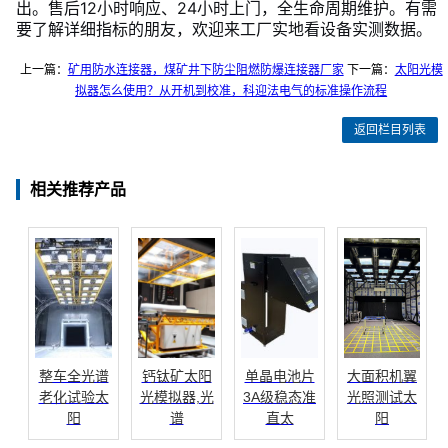
出。售后12小时响应、24小时上门，全生命周期维护。有需
要了解详细指标的朋友，欢迎来工厂实地看设备实测数据。
上一篇：
矿用防水连接器，煤矿井下防尘阻燃防爆连接器厂家
下一篇：
太阳光模
拟器怎么使用？从开机到校准，科迎法电气的标准操作流程
返回栏目列表
相关推荐产品
整车全光谱
钙钛矿太阳
单晶电池片
大面积机翼
老化试验太
光模拟器,光
3A级稳态准
光照测试太
阳
谱
直太
阳