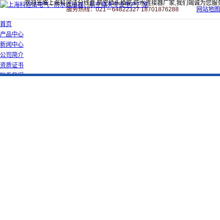
欢迎光临上海科迎法分线盒,航空插头插座,防水连接器厂家,我们竭诚为您服
服务热线：021－64822327 18701876288
网站地图
首页
产品中心
新闻中心
公司简介
资质证书
联系我们