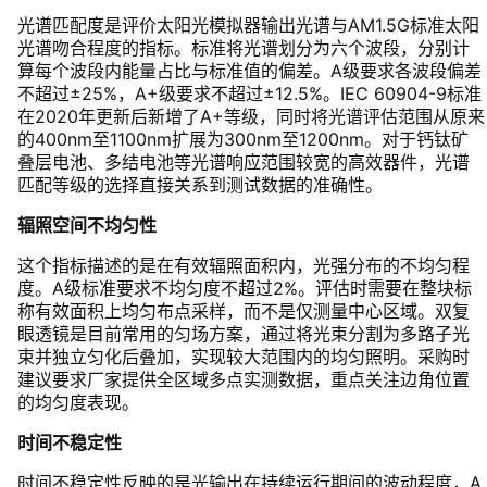
光谱匹配度是评价太阳光模拟器输出光谱与AM1.5G标准太阳
光谱吻合程度的指标。标准将光谱划分为六个波段，分别计
算每个波段内能量占比与标准值的偏差。A级要求各波段偏差
不超过±25%，A+级要求不超过±12.5%。IEC 60904-9标准
在2020年更新后新增了A+等级，同时将光谱评估范围从原来
的400nm至1100nm扩展为300nm至1200nm。对于钙钛矿
叠层电池、多结电池等光谱响应范围较宽的高效器件，光谱
匹配等级的选择直接关系到测试数据的准确性。
辐照空间不均匀性
这个指标描述的是在有效辐照面积内，光强分布的不均匀程
度。A级标准要求不均匀度不超过2%。评估时需要在整块标
称有效面积上均匀布点采样，而不是仅测量中心区域。双复
眼透镜是目前常用的匀场方案，通过将光束分割为多路子光
束并独立匀化后叠加，实现较大范围内的均匀照明。采购时
建议要求厂家提供全区域多点实测数据，重点关注边角位置
的均匀度表现。
时间不稳定性
时间不稳定性反映的是光输出在持续运行期间的波动程度，A