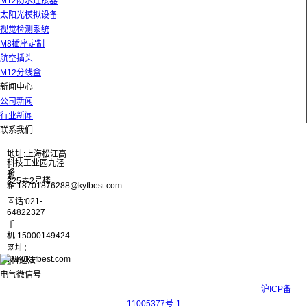
M12防水连接器
太阳光模拟设备
视觉检测系统
M8插座定制
航空插头
M12分线盒
新闻中心
公司新闻
行业新闻
联系我们
地址:上海松江高
科技工业园九泾
路
邮
325弄2号楼
箱:18701876288@kyfbest.com
固话:021-
64822327
手
机:15000149424
网址：
www.kyfbest.com
Copyright © 2017-2026 上海科迎法电气科技有限公司 ICP备案号：
沪ICP备
11005377号-1