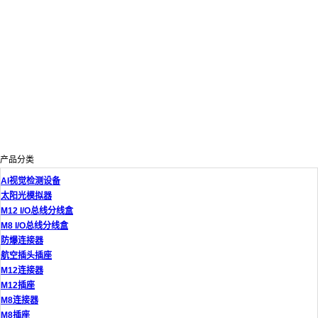
产品分类
AI视觉检测设备
太阳光模拟器
M12 I/O总线分线盒
M8 I/O总线分线盒
防爆连接器
航空插头插座
M12连接器
M12插座
M8连接器
M8插座