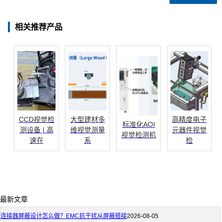
相关推荐产品
CCD视觉检
大型建材多
高精度电子
标准化AOI
测设备 | 高
维视觉测量
元器件视觉
视觉检测机
速在
系
检
最新文章
连接器屏蔽设计怎么做？EMC抗干扰从屏蔽搭接
2026-08-05