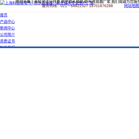
欢迎光临上海科迎法分线盒,航空插头插座,防水连接器厂家,我们竭诚为您服
服务热线：021－64822327 18701876288
网站地图
首页
产品中心
新闻中心
公司简介
资质证书
联系我们