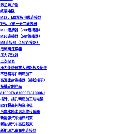
防尘防护帽
终端电阻
M12、M8双头电缆连接器
T形、Y形一分二转换器
M23连接器（7/8'连接器）
M16连接器（5/8'连接器）
M5连接器（1/4'连接器）
电磁阀连接器
压力变送器
二次仪表
压力传感器放大线路板及配件
不锈钢零件精密加工
高温密封连接器（接线端子）
特殊定制产品
81000FA 81000FI 81000NI
插针、插孔精密加工与电镀
BST超高纯陶瓷电极
汽车水箱水温水位传感器
新能源汽车通讯线束
新能源汽车高压线束
新能源汽车充电连接器