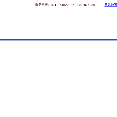
服务热线：021－64822327 18701876288
网站地图