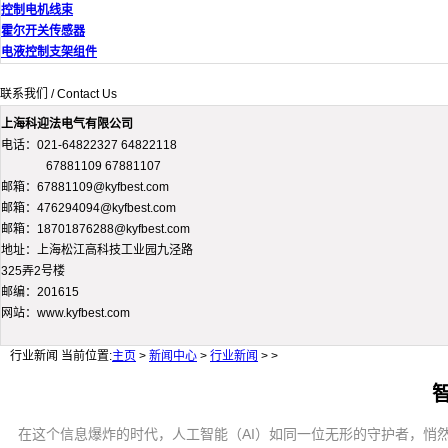
控制电机线束
霍尔开关传感器
电液控制支架组件
联系我们 / Contact Us
上海科迎法电气有限公司
电话：021-64822327 64822118
67881109 67881107
邮箱：67881109@kyfbest.com
邮箱：476294094@kyfbest.com
邮箱：18701876288@kyfbest.com
地址：上海松江高科技工业园九泾路
325弄2号楼
邮编：201615
网站：www.kyfbest.com
行业新闻
当前位置:
主页
>
新闻中心
>
行业新闻
> >
在这个信息爆炸的时代，人工智能（AI）如同一位无形的守护者，悄