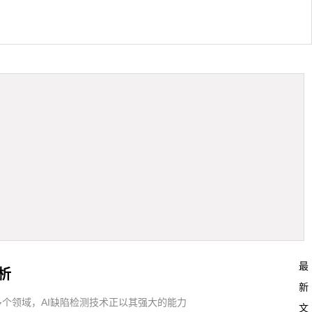
最
析
新
个领域，AI缺陷检测技术正以其强大的能力
文