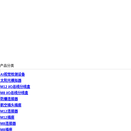
产品分类
AI视觉检测设备
太阳光模拟器
M12 I/O总线分线盒
M8 I/O总线分线盒
防爆连接器
航空插头插座
M12连接器
M12插座
M8连接器
M8插座