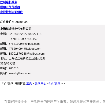
控制电机线束
霍尔开关传感器
电液控制支架组件
联系我们 / Contact Us
上海科迎法电气有限公司
电话：021-64822327 64822118
67881109 67881107
邮箱：67881109@kyfbest.com
邮箱：476294094@kyfbest.com
邮箱：18701876288@kyfbest.com
地址：上海松江高科技工业园九泾路
325弄2号楼
邮编：201615
网站：www.kyfbest.com
行业新闻
当前位置:
主页
>
新闻中心
>
行业新闻
> >
在现代制造业中，产品质量的控制至关重要。随着科技的不断进步，传