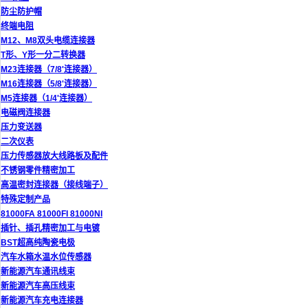
防尘防护帽
终端电阻
M12、M8双头电缆连接器
T形、Y形一分二转换器
M23连接器（7/8'连接器）
M16连接器（5/8'连接器）
M5连接器（1/4'连接器）
电磁阀连接器
压力变送器
二次仪表
压力传感器放大线路板及配件
不锈钢零件精密加工
高温密封连接器（接线端子）
特殊定制产品
81000FA 81000FI 81000NI
插针、插孔精密加工与电镀
BST超高纯陶瓷电极
汽车水箱水温水位传感器
新能源汽车通讯线束
新能源汽车高压线束
新能源汽车充电连接器