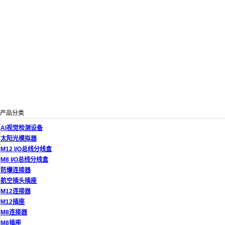
产品分类
AI视觉检测设备
太阳光模拟器
M12 I/O总线分线盒
M8 I/O总线分线盒
防爆连接器
航空插头插座
M12连接器
M12插座
M8连接器
M8插座