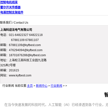
控制电机线束
霍尔开关传感器
电液控制支架组件
联系我们 / Contact Us
上海科迎法电气有限公司
电话：021-64822327 64822118
67881109 67881107
邮箱：67881109@kyfbest.com
邮箱：476294094@kyfbest.com
邮箱：18701876288@kyfbest.com
地址：上海松江高科技工业园九泾路
325弄2号楼
邮编：201615
网站：www.kyfbest.com
行业新闻
当前位置:
主页
>
新闻中心
>
行业新闻
> >
在当今快速发展的科技时代，人工智能（AI）已经渗透到各个行业，