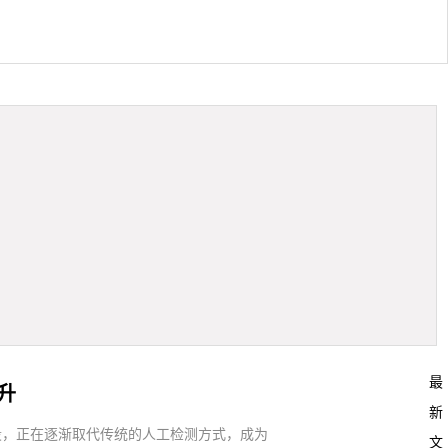
最
升
新
段，正在逐渐取代传统的人工检测方式，成为
文