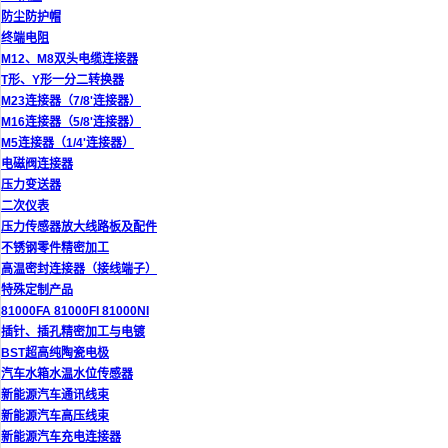
防尘防护帽
终端电阻
M12、M8双头电缆连接器
T形、Y形一分二转换器
M23连接器（7/8'连接器）
M16连接器（5/8'连接器）
M5连接器（1/4'连接器）
电磁阀连接器
压力变送器
二次仪表
压力传感器放大线路板及配件
不锈钢零件精密加工
高温密封连接器（接线端子）
特殊定制产品
81000FA 81000FI 81000NI
插针、插孔精密加工与电镀
BST超高纯陶瓷电极
汽车水箱水温水位传感器
新能源汽车通讯线束
新能源汽车高压线束
新能源汽车充电连接器