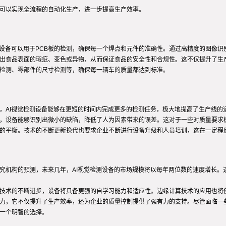
样可以实现全流程的自动化生产，进一步提高生产效率。
测设备可以用于PCB板的检测，确保每一个焊点和元件的准确性。通过高精度的图像
别出食品表面的瑕疵、变色或异物，从而保证食品的安全性和合规性。这不仅提升了生
装检测、零部件的尺寸检测等，确保每一辆车的质量都达到标准。
，AI视觉检测设备能够在更短的时间内完成更多的检测任务，极大地提高了生产线的
法，设备能够识别出微小的缺陷，降低了人为因素带来的误差。这对于一些对质量要求
益的平衡。技术的不断更新换代也要求企业不断进行设备升级和人员培训，这在一定程
研究机构的预测，未来几年，AI视觉检测设备的市场规模将以每年两位数的速度增长
觉技术的不断进步，设备将具备更强的自学习能力和适应性。边缘计算技术的应用也将
能力，它不仅提升了生产效率，还为企业的质量控制提供了强有力的支持。尽管面临一
是一个明智的选择。