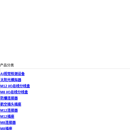
产品分类
AI视觉检测设备
太阳光模拟器
M12 I/O总线分线盒
M8 I/O总线分线盒
防爆连接器
航空插头插座
M12连接器
M12插座
M8连接器
M8插座