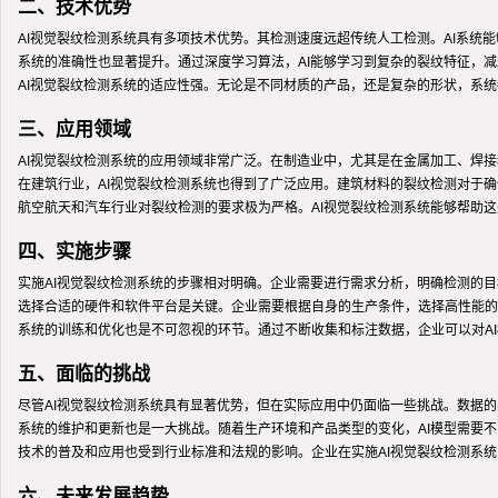
二、技术优势
AI视觉裂纹检测系统具有多项技术优势。其检测速度远超传统人工检测。AI系统
系统的准确性也显著提升。通过深度学习算法，AI能够学习到复杂的裂纹特征，
AI视觉裂纹检测系统的适应性强。无论是不同材质的产品，还是复杂的形状，系
三、应用领域
AI视觉裂纹检测系统的应用领域非常广泛。在制造业中，尤其是在金属加工、焊
在建筑行业，AI视觉裂纹检测系统也得到了广泛应用。建筑材料的裂纹检测对于确
航空航天和汽车行业对裂纹检测的要求极为严格。AI视觉裂纹检测系统能够帮助
四、实施步骤
实施AI视觉裂纹检测系统的步骤相对明确。企业需要进行需求分析，明确检测的
选择合适的硬件和软件平台是关键。企业需要根据自身的生产条件，选择高性能的
系统的训练和优化也是不可忽视的环节。通过不断收集和标注数据，企业可以对A
五、面临的挑战
尽管AI视觉裂纹检测系统具有显著优势，但在实际应用中仍面临一些挑战。数据
系统的维护和更新也是一大挑战。随着生产环境和产品类型的变化，AI模型需要
技术的普及和应用也受到行业标准和法规的影响。企业在实施AI视觉裂纹检测系
六、未来发展趋势