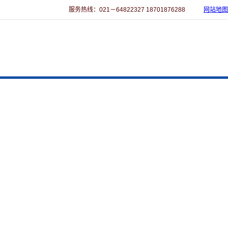
服务热线：021－64822327 18701876288
网站地图