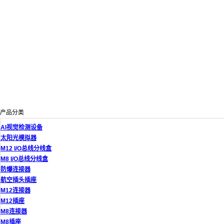
产品分类
AI视觉检测设备
太阳光模拟器
M12 I/O总线分线盒
M8 I/O总线分线盒
防爆连接器
航空插头插座
M12连接器
M12插座
M8连接器
M8插座