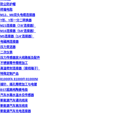
防尘防护帽
终端电阻
M12、M8双头电缆连接器
T形、Y形一分二转换器
M23连接器（7/8'连接器）
M16连接器（5/8'连接器）
M5连接器（1/4'连接器）
电磁阀连接器
压力变送器
二次仪表
压力传感器放大线路板及配件
不锈钢零件精密加工
高温密封连接器（接线端子）
特殊定制产品
81000FA 81000FI 81000NI
插针、插孔精密加工与电镀
BST超高纯陶瓷电极
汽车水箱水温水位传感器
新能源汽车通讯线束
新能源汽车高压线束
新能源汽车充电连接器