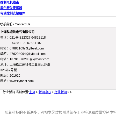
控制电机线束
霍尔开关传感器
电液控制支架组件
联系我们 / Contact Us
上海科迎法电气有限公司
电话：021-64822327 64822118
67881109 67881107
邮箱：67881109@kyfbest.com
邮箱：476294094@kyfbest.com
邮箱：18701876288@kyfbest.com
地址：上海松江高科技工业园九泾路
325弄2号楼
邮编：201615
网站：www.kyfbest.com
行业新闻
当前位置:
主页
>
新闻中心
>
行业新闻
> >
随着科技的不断进步，AI视觉裂纹检测系统在工业检测和质量控制中