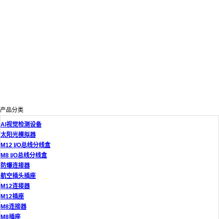
产品分类
AI视觉检测设备
太阳光模拟器
M12 I/O总线分线盒
M8 I/O总线分线盒
防爆连接器
航空插头插座
M12连接器
M12插座
M8连接器
M8插座