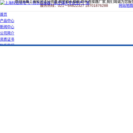
欢迎光临上海科迎法分线盒,航空插头插座,防水连接器厂家,我们竭诚为您服
服务热线：021－64822327 18701876288
网站地图
首页
产品中心
新闻中心
公司简介
资质证书
联系我们