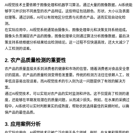
AI视觉技术主要依赖于图像处理和机器学习算法。通过大量的图像数据，AI系统能
够学习并识别不同类型的农产品特征。这些特征包括颜色、形状、大小以及表面
纹理等。通过训练，AI可以有效地区分优质与劣质农产品，进而实现自动化检
测。
在实际应用中，AI视觉系统通常由摄像头、图像处理单元和决策支持系统组成。
摄像头负责捕捉农产品的图像，图像处理单元则通过算法分析图像数据，最后决
策支持系统根据分析结果给出检测结论。这一过程不仅快速高效，还大大减少了
人工检测的误差。
2. 农产品质量检测的重要性
农产品的质量直接关系到消费者的健康和市场的信誉。随着消费者对食品安全意
识的提高，农产品的质量检测变得愈发重要。传统的检测方法往往依赖人工，效
率低且容易出现误差，而AI视觉技术的引入则为这一问题提供了有效的解决方
案。
通过AI视觉技术，可以实现对农产品的实时监测和评估。这不仅提高了检测的速
度，还能够在早期发现潜在的质量问题，从而减少损失。例如，在水果的采摘过
程中，AI系统可以实时判断果实的成熟度，帮助农民选择最佳的采摘时机，以确
保产品的最佳品质。
3. 应用案例分析
在实际应用中，AI视觉技术已被广泛应用于多个领域。例如，在水果和蔬菜的检