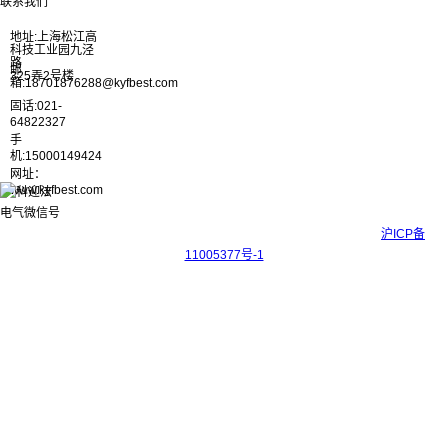
联系我们
地址:上海松江高
科技工业园九泾
路
邮
325弄2号楼
箱:18701876288@kyfbest.com
固话:021-
64822327
手
机:15000149424
网址：
www.kyfbest.com
Copyright © 2017-2026 上海科迎法电气科技有限公司 ICP备案号：
沪ICP备
11005377号-1