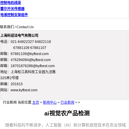
控制电机线束
霍尔开关传感器
电液控制支架组件
联系我们 / Contact Us
上海科迎法电气有限公司
电话：021-64822327 64822118
67881109 67881107
邮箱：67881109@kyfbest.com
邮箱：476294094@kyfbest.com
邮箱：18701876288@kyfbest.com
地址：上海松江高科技工业园九泾路
325弄2号楼
邮编：201615
网站：www.kyfbest.com
行业新闻
当前位置:
主页
>
新闻中心
>
行业新闻
> >
ai视觉农产品检测
随着科技的不断进步，人工智能（AI）和计算机视觉技术在农业领域