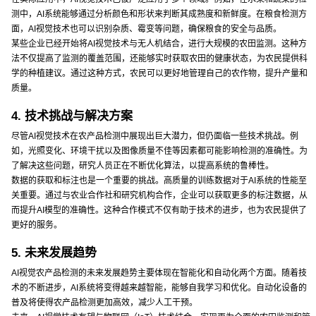
测中，AI系统能够通过分析颜色和形状来判断其成熟度和新鲜度。在粮食检测方
面，AI视觉技术也可以识别杂质、霉变等问题，确保粮食的安全与品质。
某些企业已经开始将AI视觉技术与无人机结合，进行大规模的农田监测。这种方
法不仅提高了监测的覆盖范围，还能够实时获取农田的健康状态，为农民提供科
学的种植建议。通过这种方式，农民可以更好地管理自己的农作物，提升产量和
质量。
4. 技术挑战与解决方案
尽管AI视觉技术在农产品检测中展现出巨大潜力，但仍面临一些技术挑战。例
如，光照变化、环境干扰以及图像质量不佳等因素都可能影响检测的准确性。为
了解决这些问题，研究人员正在不断优化算法，以提高系统的鲁棒性。
数据的获取和标注也是一个重要的挑战。高质量的训练数据对于AI系统的性能至
关重要。通过与农业合作社和研究机构合作，企业可以获取更多的标注数据，从
而提升AI模型的准确性。这种合作模式不仅有助于技术的进步，也为农民提供了
更好的服务。
5. 未来发展趋势
AI视觉农产品检测的未来发展趋势主要体现在智能化和自动化两个方面。随着技
术的不断进步，AI系统将变得越来越智能，能够自我学习和优化。自动化设备的
普及将使得农产品检测更加高效，减少人工干预。