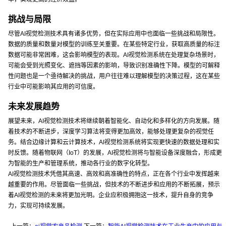
挑战与局限
尽管AI视觉检测技术具有诸多优势，但在实际应用中也面临一些挑战和局限性。
数据的质量和数量对模型的训练至关重要。在某些特定行业，获取高质量的标注
数据可能非常困难，这会影响模型的表现。AI视觉检测系统在处理复杂场景时，
可能会受到光照变化、遮挡等因素的影响，导致识别准确性下降。模型的可解释
性问题也是一个亟待解决的挑战，用户往往难以理解模型的决策过程，这在某些
行业中可能影响其应用的可信度。
未来发展趋势
展望未来，AI视觉检测技术将继续朝着智能化、自动化和多样化的方向发展。随
着技术的不断进步，深度学习算法将变得更加高效，能够处理更复杂的视觉任
务。结合边缘计算和云计算技术，AI视觉检测系统将实现更快速的数据处理和实
时反馈。随着物联网（IoT）的发展，AI视觉检测将与智能设备深度融合，形成更
为智能的生产和管理系统，推动各行业的数字化转型。
AI视觉检测技术凭借其高速、高效和高准确性的特点，正在各个行业中发挥越来
越重要的作用。尽管面临一些挑战，但技术的不断进步和应用的不断拓展，预示
着AI视觉检测的未来将更加光明。企业应积极拥抱这一技术，提升自身的竞争
力，实现可持续发展。