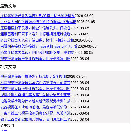
最新文章
连接器屏蔽设计怎么做？EMC抗干扰从屏蔽搭接
2026-08-05
工业以太网连接器怎么选？M12 D编码和X编码选
2026-08-05
连接器接触不良怎么排查？信号丢失、间歇性
2026-08-05
连接器定制厂家怎么选？非标连接器定制流程
2026-08-05
M12分线盒怎么选？端口数、极性、接线方式和
2026-08-05
电磁阀连接器怎么接线？Type A和Type B区别、故
2026-08-05
防水连接器怎么选？IP67和IP68的区别、密封结
2026-08-05
视觉检测设备换型迁移指南：旧模型能复用吗
2026-08-04
相关文章
视觉检测设备价格多少？标准机、定制机和
2026-08-04
机器视觉检测设备怎么选？选型流程、配置方
2026-08-04
视觉检测设备换型迁移指南：旧模型能复用吗
2026-08-04
视觉检测设备误判率太高？先排查这五个环节
2026-08-04
电池缺陷检测为什么越来越依赖视觉检测？从
2026-08-04
机器视觉在工业现场落地，最容易被低估的三
2026-08-04
一条产线上马视觉检测的真实过程：从设备进
2026-08-04
做了上百套视觉检测方案后，我们总结的五个
2026-08-04
关于我们