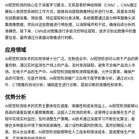
AI视觉检测的核心在于深度学习算法，尤其是卷积神经网络（CNN）。CNN通过
模拟人类视觉系统的工作方式，能够自动提取图像特征并进行分类。其基本流程
包括数据采集、预处理、特征提取和分类决策。系统需要通过高分辨率摄像头采
集图像数据，然后对这些数据进行预处理，以消除噪声和干扰，确保后续分析的
准确性。接下来，CNN会对图像进行多层次的特征提取，逐步识别出图像中的重
要信息，最终通过分类器对图像进行判断。
应用领域
AI视觉检测技术的应用领域十分广泛。在制造业中，AI视觉检测可以用于产品的质
量控制，通过实时监测生产线上的产品，及时发现缺陷，避免不合格产品流入市
场。在电子产品的生产中，AI视觉检测能够检测焊接质量、元件位置等，确保产
品的可靠性。在医疗领域，AI视觉检测被广泛应用于医学影像分析，通过对X光
片、CT图像的自动分析，辅助医生进行诊断，提高诊断的准确性和效率。
优势分析
AI视觉检测技术的优势主要体现在速度、准确性和成本效益上。AI视觉检测能够以
极高的速度处理大量图像数据，远超人工检测的效率。这使得企业能够在生产过
程中实现实时监控，及时调整生产策略。AI技术通过深度学习不断优化算法，能
够在多种复杂环境下保持高准确性，减少误判和漏判的情况。虽然初期投入较
高，但从长远来看，AI视觉检测能够降低人工成本和错误成本，提高整体生产效
率，实现更高的经济效益。