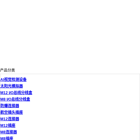
产品分类
AI视觉检测设备
太阳光模拟器
M12 I/O总线分线盒
M8 I/O总线分线盒
防爆连接器
航空插头插座
M12连接器
M12插座
M8连接器
M8插座