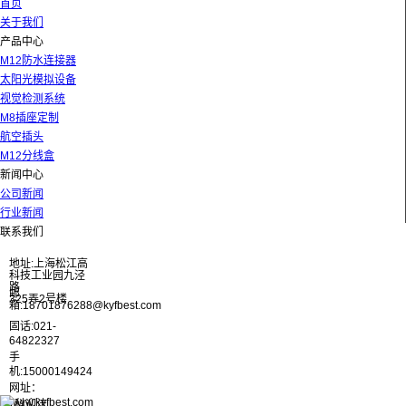
首页
关于我们
产品中心
M12防水连接器
太阳光模拟设备
视觉检测系统
M8插座定制
航空插头
M12分线盒
新闻中心
公司新闻
行业新闻
联系我们
地址:上海松江高
科技工业园九泾
路
邮
325弄2号楼
箱:18701876288@kyfbest.com
固话:021-
64822327
手
机:15000149424
网址：
www.kyfbest.com