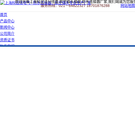
欢迎光临上海科迎法分线盒,航空插头插座,防水连接器厂家,我们竭诚为您服
服务热线：021－64822327 18701876288
网站地图
首页
产品中心
新闻中心
公司简介
资质证书
联系我们