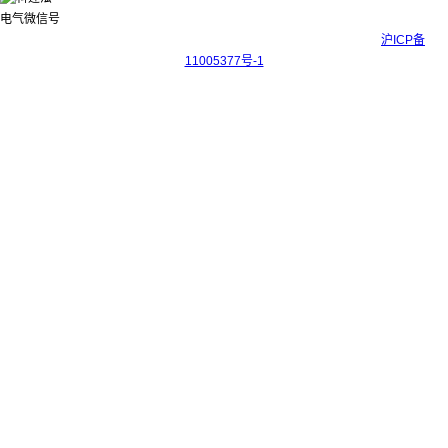
Copyright © 2017-2026 上海科迎法电气科技有限公司 ICP备案号：
沪ICP备
11005377号-1