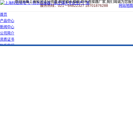
欢迎光临上海科迎法分线盒,航空插头插座,防水连接器厂家,我们竭诚为您服
服务热线：021－64822327 18701876288
网站地图
首页
产品中心
新闻中心
公司简介
资质证书
联系我们