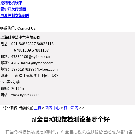
控制电机线束
霍尔开关传感器
电液控制支架组件
联系我们 / Contact Us
上海科迎法电气有限公司
电话：021-64822327 64822118
67881109 67881107
邮箱：67881109@kyfbest.com
邮箱：476294094@kyfbest.com
邮箱：18701876288@kyfbest.com
地址：上海松江高科技工业园九泾路
325弄2号楼
邮编：201615
网站：www.kyfbest.com
行业新闻
当前位置:
主页
>
新闻中心
>
行业新闻
> >
ai全自动视觉检测设备哪个好
在当今科技迅猛发展的时代，AI全自动视觉检测设备已经成为各行各