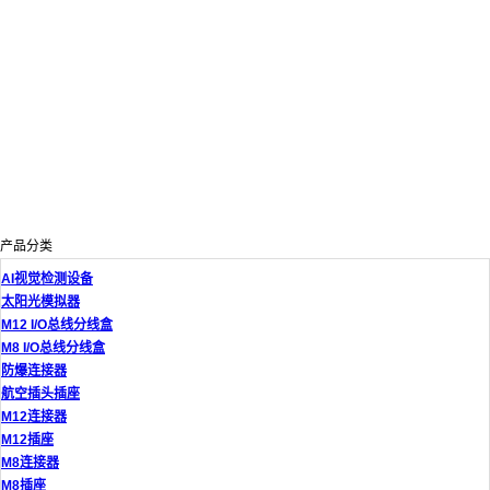
产品分类
AI视觉检测设备
太阳光模拟器
M12 I/O总线分线盒
M8 I/O总线分线盒
防爆连接器
航空插头插座
M12连接器
M12插座
M8连接器
M8插座