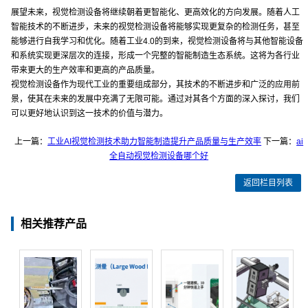
展望未来，视觉检测设备将继续朝着更智能化、更高效化的方向发展。随着人工
智能技术的不断进步，未来的视觉检测设备将能够实现更复杂的检测任务，甚至
能够进行自我学习和优化。随着工业4.0的到来，视觉检测设备将与其他智能设备
和系统实现更深层次的连接，形成一个完整的智能制造生态系统。这将为各行业
带来更大的生产效率和更高的产品质量。
视觉检测设备作为现代工业的重要组成部分，其技术的不断进步和广泛的应用前
景，使其在未来的发展中充满了无限可能。通过对其各个方面的深入探讨，我们
可以更好地认识到这一技术的价值与潜力。
上一篇：
工业AI视觉检测技术助力智能制造提升产品质量与生产效率
下一篇：
ai
全自动视觉检测设备哪个好
返回栏目列表
相关推荐产品