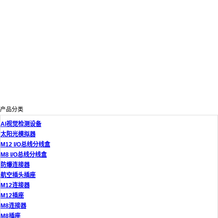
产品分类
AI视觉检测设备
太阳光模拟器
M12 I/O总线分线盒
M8 I/O总线分线盒
防爆连接器
航空插头插座
M12连接器
M12插座
M8连接器
M8插座