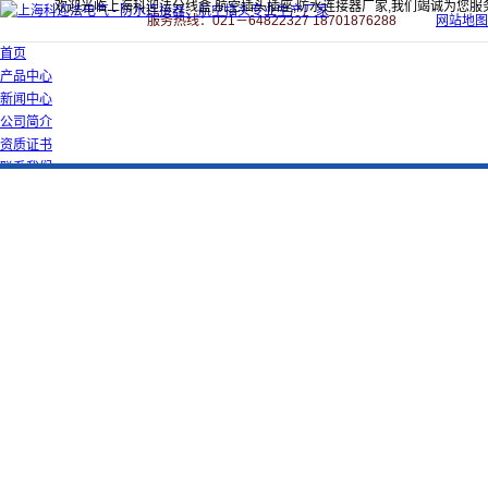
欢迎光临上海科迎法分线盒,航空插头插座,防水连接器厂家,我们竭诚为您服
服务热线：021－64822327 18701876288
网站地图
首页
产品中心
新闻中心
公司简介
资质证书
联系我们