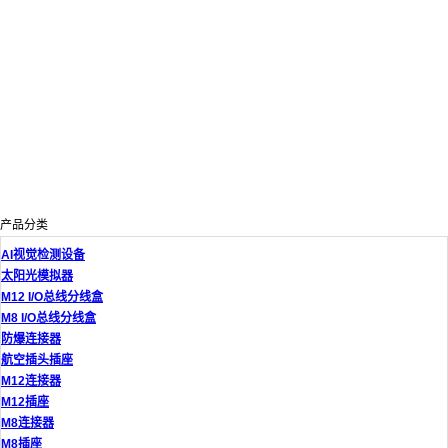
产品分类
AI视觉检测设备
太阳光模拟器
M12 I/O总线分线盒
M8 I/O总线分线盒
防爆连接器
航空插头插座
M12连接器
M12插座
M8连接器
M8插座