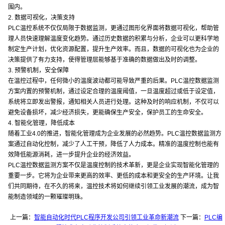
围内。
2. 数据可视化，决策支持
PLC温控系统不仅仅局限于数据监测，更通过图形化界面将数据可视化，帮助管
理人员快速理解温度变化趋势。通过历史数据的积累与分析，企业可以更科学地
制定生产计划，优化资源配置，提升生产效率。而且，数据的可视化也为企业的
决策提供了有力支持，使得管理层能够基于准确的数据做出及时的调整。
3. 预警机制，安全保障
在温控过程中，任何微小的温度波动都可能导致严重的后果。PLC温控数据监测
方案内置的预警机制，通过设定合理的温度阈值，一旦温度超过或低于设定值，
系统将立即发出警报，通知相关人员进行处理。这种及时的响应机制，不仅可以
避免设备损坏，减少经济损失，更能确保生产安全，保护员工的生命安全。
4. 智能化管理，降低成本
随着工业4.0的推进，智能化管理成为企业发展的必然趋势。PLC温控数据监测方
案通过自动化控制，减少了人工干预，降低了人力成本。精准的温度控制也能有
效降低能源消耗，进一步提升企业的经济效益。
PLC温控数据监测方案不仅是温度控制的技术革新，更是企业实现智能化管理的
重要一步。它将为企业带来更高的效率、更低的成本和更安全的生产环境。让我
们共同期待，在不久的将来，温控技术将如何继续引领工业发展的潮流，成为智
能制造领域的一颗璀璨明珠。
上一篇：
智能自动化时代PLC程序开发公司引领工业革命新潮流
下一篇：
PLC编