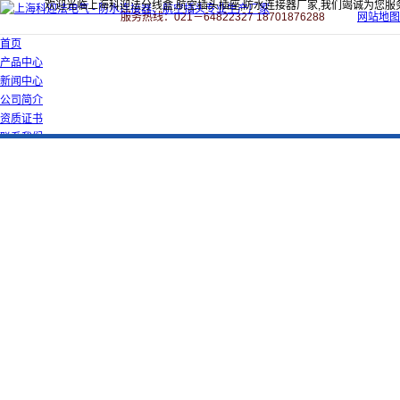
欢迎光临上海科迎法分线盒,航空插头插座,防水连接器厂家,我们竭诚为您服
服务热线：021－64822327 18701876288
网站地图
首页
产品中心
新闻中心
公司简介
资质证书
联系我们