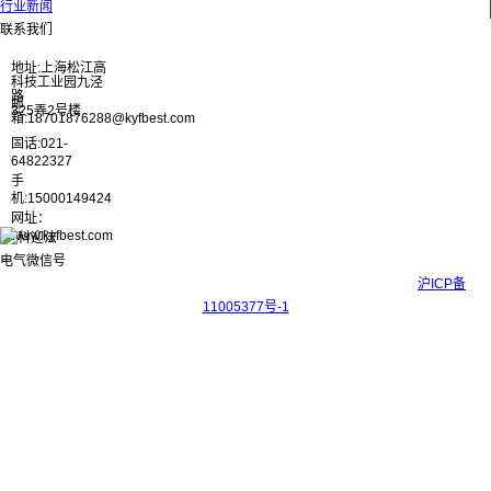
行业新闻
联系我们
地址:上海松江高
科技工业园九泾
路
邮
325弄2号楼
箱:18701876288@kyfbest.com
固话:021-
64822327
手
机:15000149424
网址：
www.kyfbest.com
Copyright © 2017-2026 上海科迎法电气科技有限公司 ICP备案号：
沪ICP备
11005377号-1