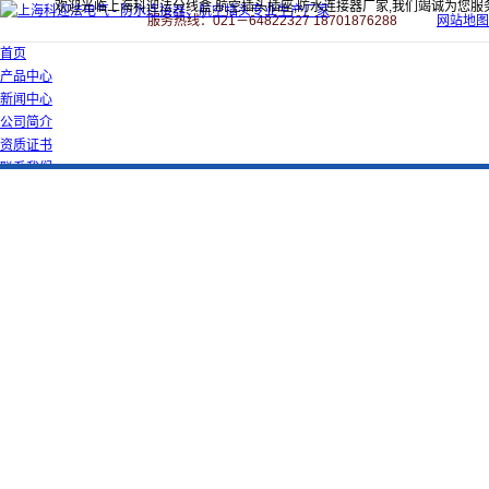
欢迎光临上海科迎法分线盒,航空插头插座,防水连接器厂家,我们竭诚为您服
服务热线：021－64822327 18701876288
网站地图
首页
产品中心
新闻中心
公司简介
资质证书
联系我们