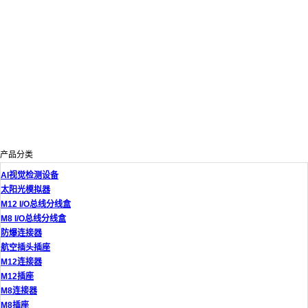
产品分类
AI视觉检测设备
太阳光模拟器
M12 I/O总线分线盒
M8 I/O总线分线盒
防爆连接器
航空插头插座
M12连接器
M12插座
M8连接器
M8插座