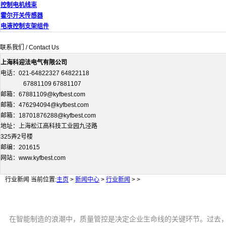
控制电机线束
霍尔开关传感器
电液控制支架组件
联系我们 / Contact Us
上海科迎法电气有限公司
电话：021-64822327 64822118
67881109 67881107
邮箱：67881109@kyfbest.com
邮箱：476294094@kyfbest.com
邮箱：18701876288@kyfbest.com
地址：上海松江高科技工业园九泾路
325弄2号楼
邮编：201615
网站：www.kyfbest.com
行业新闻
当前位置:
主页
>
新闻中心
>
行业新闻
> >
在智能制造的浪潮中，质量管控是决定企业生命线的关键环节。过去，