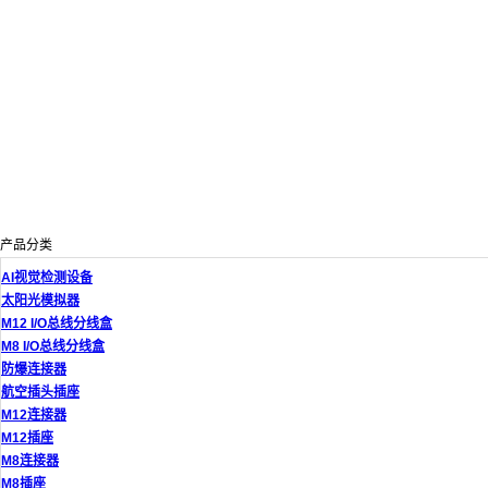
产品分类
AI视觉检测设备
太阳光模拟器
M12 I/O总线分线盒
M8 I/O总线分线盒
防爆连接器
航空插头插座
M12连接器
M12插座
M8连接器
M8插座