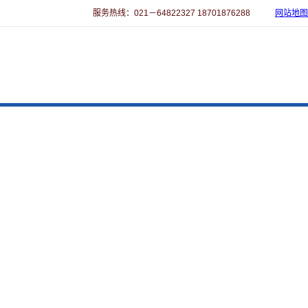
服务热线：021－64822327 18701876288
网站地图