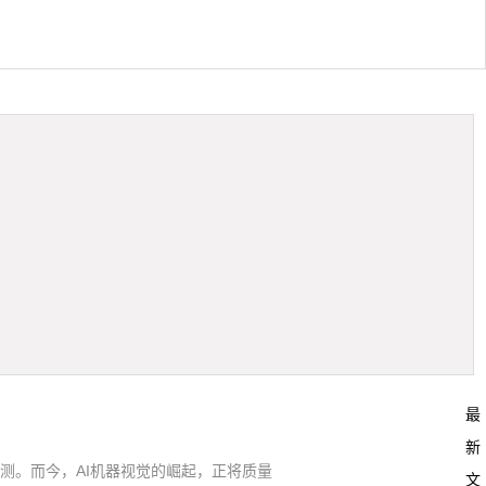
最
新
测。而今，AI机器视觉的崛起，正将质量
文