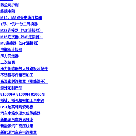
防尘防护帽
终端电阻
M12、M8双头电缆连接器
T形、Y形一分二转换器
M23连接器（7/8'连接器）
M16连接器（5/8'连接器）
M5连接器（1/4'连接器）
电磁阀连接器
压力变送器
二次仪表
压力传感器放大线路板及配件
不锈钢零件精密加工
高温密封连接器（接线端子）
特殊定制产品
81000FA 81000FI 81000NI
插针、插孔精密加工与电镀
BST超高纯陶瓷电极
汽车水箱水温水位传感器
新能源汽车通讯线束
新能源汽车高压线束
新能源汽车充电连接器