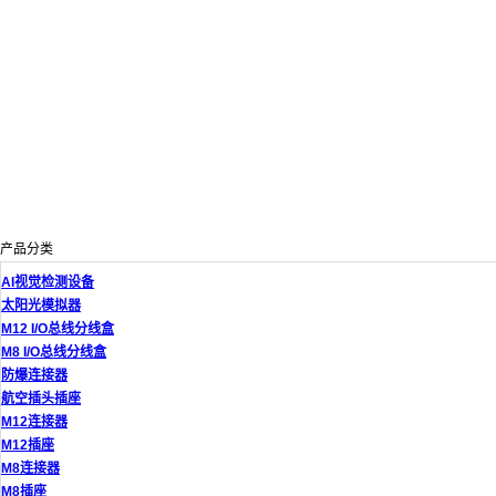
产品分类
AI视觉检测设备
太阳光模拟器
M12 I/O总线分线盒
M8 I/O总线分线盒
防爆连接器
航空插头插座
M12连接器
M12插座
M8连接器
M8插座