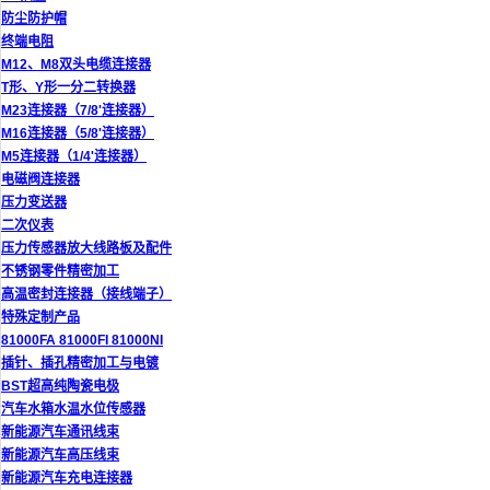
防尘防护帽
终端电阻
M12、M8双头电缆连接器
T形、Y形一分二转换器
M23连接器（7/8'连接器）
M16连接器（5/8'连接器）
M5连接器（1/4'连接器）
电磁阀连接器
压力变送器
二次仪表
压力传感器放大线路板及配件
不锈钢零件精密加工
高温密封连接器（接线端子）
特殊定制产品
81000FA 81000FI 81000NI
插针、插孔精密加工与电镀
BST超高纯陶瓷电极
汽车水箱水温水位传感器
新能源汽车通讯线束
新能源汽车高压线束
新能源汽车充电连接器