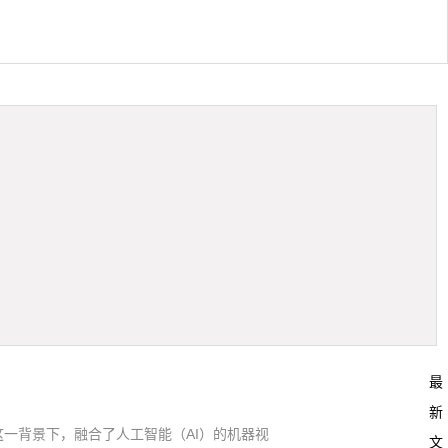
最
新
一背景下，融合了人工智能（AI）的机器视
文