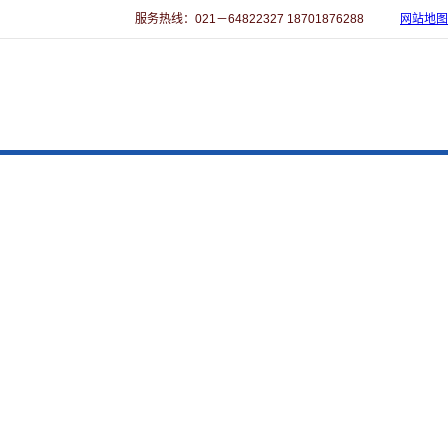
服务热线：021－64822327 18701876288
网站地图