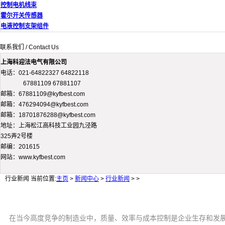
控制电机线束
霍尔开关传感器
电液控制支架组件
联系我们 / Contact Us
上海科迎法电气有限公司
电话：021-64822327 64822118
67881109 67881107
邮箱：67881109@kyfbest.com
邮箱：476294094@kyfbest.com
邮箱：18701876288@kyfbest.com
地址：上海松江高科技工业园九泾路
325弄2号楼
邮编：201615
网站：www.kyfbest.com
行业新闻
当前位置:
主页
>
新闻中心
>
行业新闻
> >
在当今高度竞争的制造业中，质量、效率与成本控制是企业生存和发展