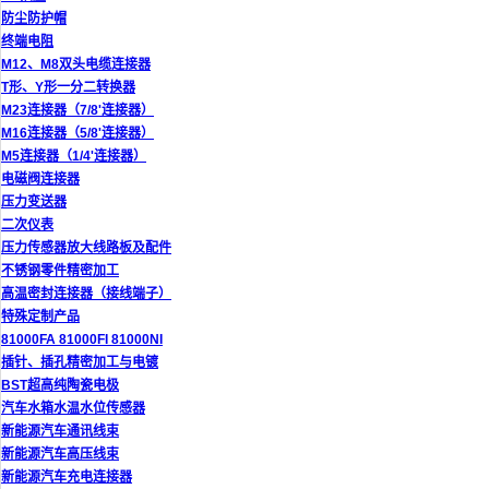
防尘防护帽
终端电阻
M12、M8双头电缆连接器
T形、Y形一分二转换器
M23连接器（7/8'连接器）
M16连接器（5/8'连接器）
M5连接器（1/4'连接器）
电磁阀连接器
压力变送器
二次仪表
压力传感器放大线路板及配件
不锈钢零件精密加工
高温密封连接器（接线端子）
特殊定制产品
81000FA 81000FI 81000NI
插针、插孔精密加工与电镀
BST超高纯陶瓷电极
汽车水箱水温水位传感器
新能源汽车通讯线束
新能源汽车高压线束
新能源汽车充电连接器