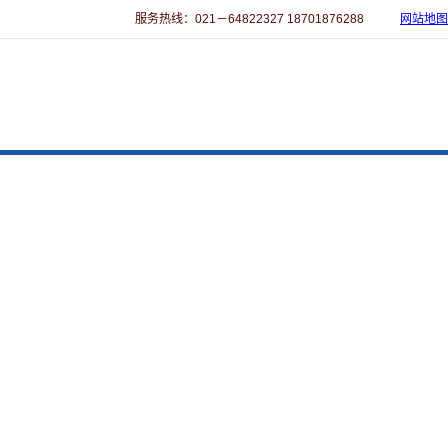
服务热线：021－64822327 18701876288
网站地图