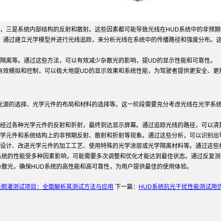
，三是系统内部结构的反射和散射。这些因素都可能导致光线在HUD系统中的非预期
Pro等，通过建立光学模型并进行光线追踪，来分析光线在系统中的传播路径和强度分
隔离等。通过这些方法，可以有效减少杂散光的影响，提UD的显示性能和可靠性。
的有效模拟和控制，可以极大地提UD的显示效果和系统性能，为驾驶者提供更安全、更
括光源的选择、光学元件的布局和材料的选择等。这一阶段需要充分考虑光线在光学系
经过各种光学元件的反射和折射，最终到达显示屏幕。通过追踪光线的路径，可以清
学元件和系统结构上的非预期反射、散射和折射等现象。通过这些分析，可以识别出
设计、改进光学元件的加工工艺、使用特殊的光学涂层或光学隔离材料等。通过这些
系统的性能受多种因素影响，可能需要多次调整和优化才能达到最佳状态。通过反复
杂散光，确保HUD系统的高性能和高可靠性，为用户提供最佳的使用体验。
光倒灌测试项目：全面解析其测试方法与应用
下一篇：
HUD系统抗光干扰性能测试用