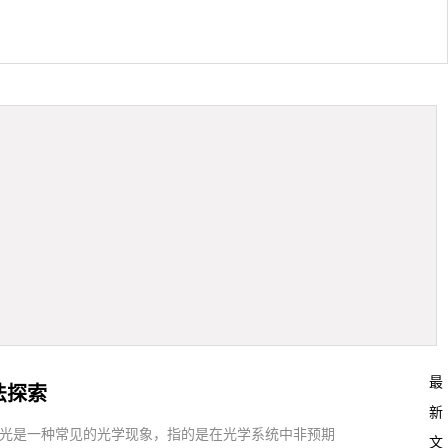
最
法探索
新
，杂散光是一种常见的光学现象，指的是在光学系统中非预期
文