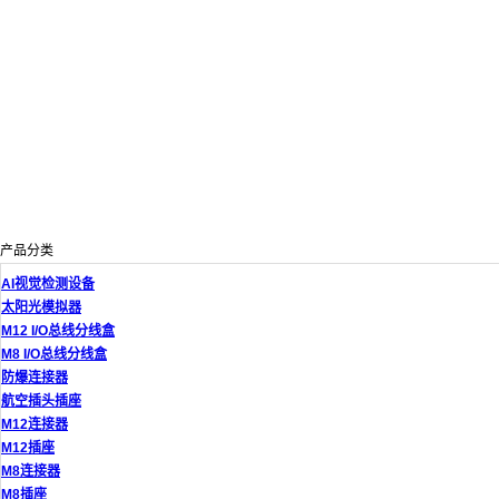
产品分类
AI视觉检测设备
太阳光模拟器
M12 I/O总线分线盒
M8 I/O总线分线盒
防爆连接器
航空插头插座
M12连接器
M12插座
M8连接器
M8插座