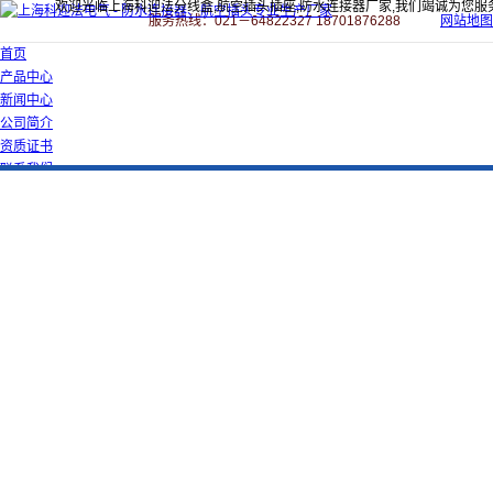
欢迎光临上海科迎法分线盒,航空插头插座,防水连接器厂家,我们竭诚为您服
服务热线：021－64822327 18701876288
网站地图
首页
产品中心
新闻中心
公司简介
资质证书
联系我们