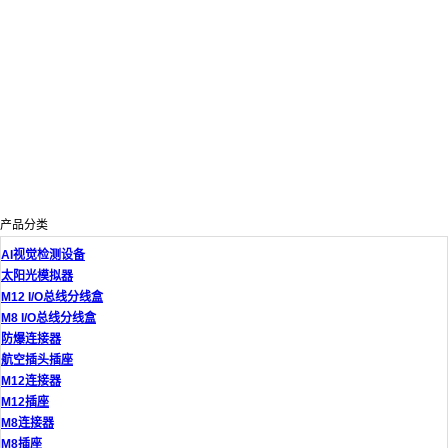
产品分类
AI视觉检测设备
太阳光模拟器
M12 I/O总线分线盒
M8 I/O总线分线盒
防爆连接器
航空插头插座
M12连接器
M12插座
M8连接器
M8插座