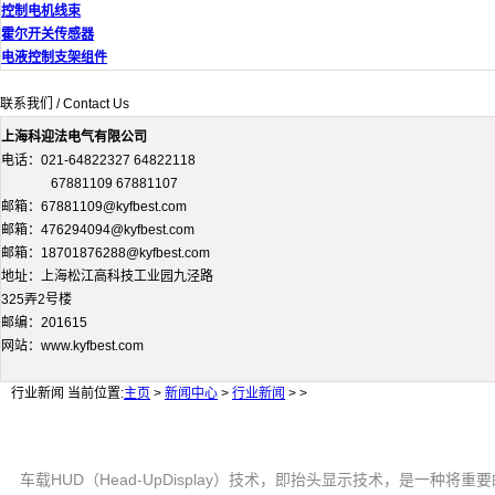
控制电机线束
霍尔开关传感器
电液控制支架组件
联系我们 / Contact Us
上海科迎法电气有限公司
电话：021-64822327 64822118
67881109 67881107
邮箱：67881109@kyfbest.com
邮箱：476294094@kyfbest.com
邮箱：18701876288@kyfbest.com
地址：上海松江高科技工业园九泾路
325弄2号楼
邮编：201615
网站：www.kyfbest.com
行业新闻
当前位置:
主页
>
新闻中心
>
行业新闻
> >
车载HUD（Head-UpDisplay）技术，即抬头显示技术，是