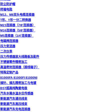
防尘防护帽
终端电阻
M12、M8双头电缆连接器
T形、Y形一分二转换器
M23连接器（7/8'连接器）
M16连接器（5/8'连接器）
M5连接器（1/4'连接器）
电磁阀连接器
压力变送器
二次仪表
压力传感器放大线路板及配件
不锈钢零件精密加工
高温密封连接器（接线端子）
特殊定制产品
81000FA 81000FI 81000NI
插针、插孔精密加工与电镀
BST超高纯陶瓷电极
汽车水箱水温水位传感器
新能源汽车通讯线束
新能源汽车高压线束
新能源汽车充电连接器