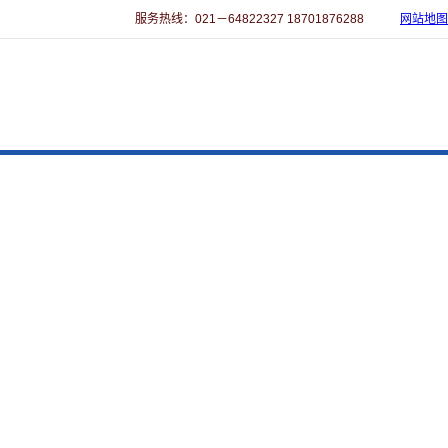
服务热线：021－64822327 18701876288
网站地图