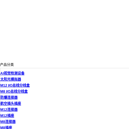
产品分类
AI视觉检测设备
太阳光模拟器
M12 I/O总线分线盒
M8 I/O总线分线盒
防爆连接器
航空插头插座
M12连接器
M12插座
M8连接器
M8插座