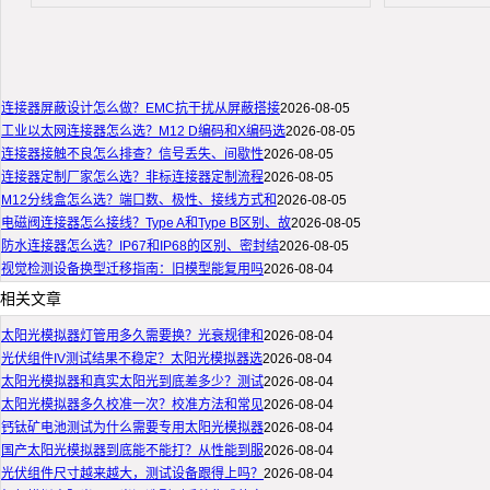
连接器屏蔽设计怎么做？EMC抗干扰从屏蔽搭接
2026-08-05
工业以太网连接器怎么选？M12 D编码和X编码选
2026-08-05
连接器接触不良怎么排查？信号丢失、间歇性
2026-08-05
连接器定制厂家怎么选？非标连接器定制流程
2026-08-05
M12分线盒怎么选？端口数、极性、接线方式和
2026-08-05
电磁阀连接器怎么接线？Type A和Type B区别、故
2026-08-05
防水连接器怎么选？IP67和IP68的区别、密封结
2026-08-05
视觉检测设备换型迁移指南：旧模型能复用吗
2026-08-04
相关文章
太阳光模拟器灯管用多久需要换？光衰规律和
2026-08-04
光伏组件IV测试结果不稳定？太阳光模拟器选
2026-08-04
太阳光模拟器和真实太阳光到底差多少？测试
2026-08-04
太阳光模拟器多久校准一次？校准方法和常见
2026-08-04
钙钛矿电池测试为什么需要专用太阳光模拟器
2026-08-04
国产太阳光模拟器到底能不能打？从性能到服
2026-08-04
光伏组件尺寸越来越大，测试设备跟得上吗？
2026-08-04