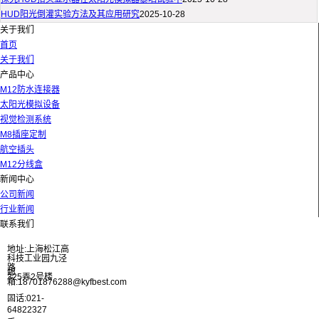
HUD阳光倒灌实验方法及其应用研究
2025-10-28
关于我们
首页
关于我们
产品中心
M12防水连接器
太阳光模拟设备
视觉检测系统
M8插座定制
航空插头
M12分线盒
新闻中心
公司新闻
行业新闻
联系我们
地址:上海松江高
科技工业园九泾
路
邮
325弄2号楼
箱:18701876288@kyfbest.com
固话:021-
64822327