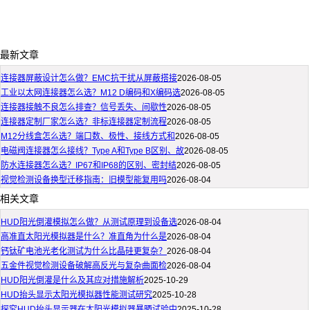
最新文章
连接器屏蔽设计怎么做？EMC抗干扰从屏蔽搭接
2026-08-05
工业以太网连接器怎么选？M12 D编码和X编码选
2026-08-05
连接器接触不良怎么排查？信号丢失、间歇性
2026-08-05
连接器定制厂家怎么选？非标连接器定制流程
2026-08-05
M12分线盒怎么选？端口数、极性、接线方式和
2026-08-05
电磁阀连接器怎么接线？Type A和Type B区别、故
2026-08-05
防水连接器怎么选？IP67和IP68的区别、密封结
2026-08-05
视觉检测设备换型迁移指南：旧模型能复用吗
2026-08-04
相关文章
HUD阳光倒灌模拟怎么做？从测试原理到设备选
2026-08-04
高准直太阳光模拟器是什么？准直角为什么是
2026-08-04
钙钛矿电池光老化测试为什么比晶硅更复杂？
2026-08-04
五金件视觉检测设备破解高反光与复杂曲面检
2026-08-04
HUD阳光倒灌是什么及其应对措施解析
2025-10-29
HUD抬头显示太阳光模拟器性能测试研究
2025-10-28
探究HUD抬头显示器在太阳光模拟器暴晒试验中
2025-10-28