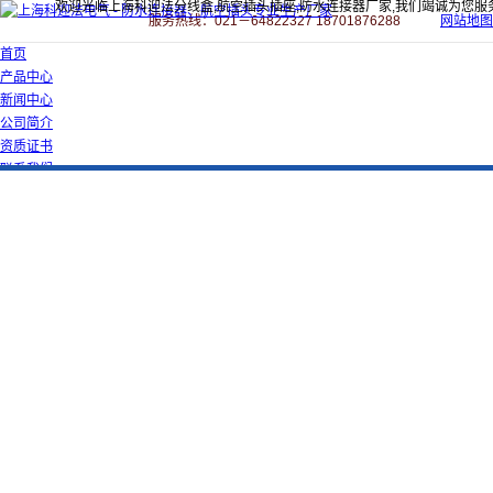
欢迎光临上海科迎法分线盒,航空插头插座,防水连接器厂家,我们竭诚为您服
服务热线：021－64822327 18701876288
网站地图
首页
产品中心
新闻中心
公司简介
资质证书
联系我们