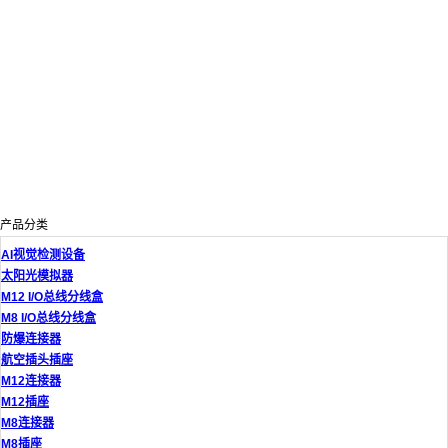
产品分类
AI视觉检测设备
太阳光模拟器
M12 I/O总线分线盒
M8 I/O总线分线盒
防爆连接器
航空插头插座
M12连接器
M12插座
M8连接器
M8插座