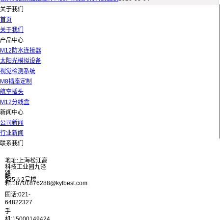
关于我们
首页
关于我们
产品中心
M12防水连接器
太阳光模拟设备
视觉检测系统
M8插座定制
航空插头
M12分线盒
新闻中心
公司新闻
行业新闻
联系我们
地址:上海松江高
科技工业园九泾
路
邮
325弄2号楼
箱:18701876288@kyfbest.com
固话:021-
64822327
手
机:15000149424