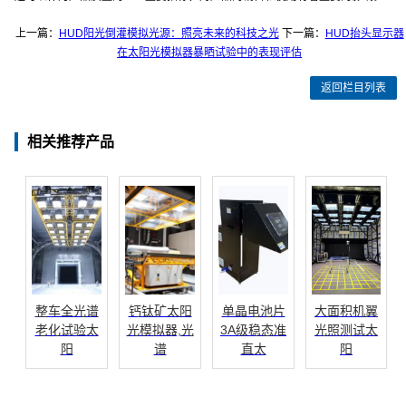
上一篇：
HUD阳光倒灌模拟光源：照亮未来的科技之光
下一篇：
HUD抬头显示器
在太阳光模拟器暴晒试验中的表现评估
返回栏目列表
相关推荐产品
整车全光谱
钙钛矿太阳
单晶电池片
大面积机翼
老化试验太
光模拟器,光
3A级稳态准
光照测试太
阳
谱
直太
阳