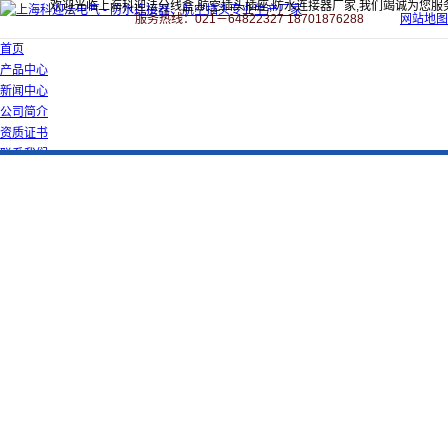
欢迎光临上海科迎法分线盒,航空插头插座,防水连接器厂家,我们竭诚为您服
服务热线：021－64822327 18701876288
网站地图
首页
产品中心
新闻中心
公司简介
资质证书
联系我们