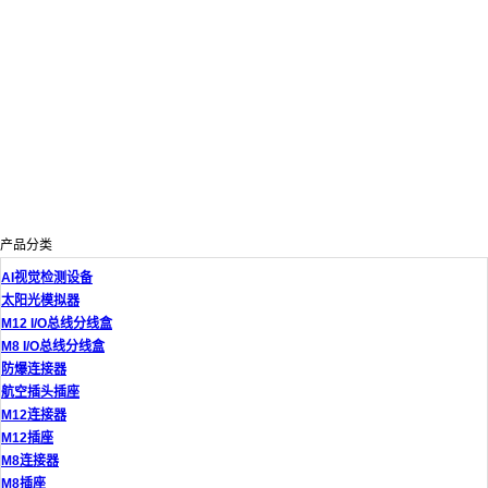
产品分类
AI视觉检测设备
太阳光模拟器
M12 I/O总线分线盒
M8 I/O总线分线盒
防爆连接器
航空插头插座
M12连接器
M12插座
M8连接器
M8插座