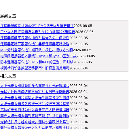
最新文章
连接器屏蔽设计怎么做？EMC抗干扰从屏蔽搭接
2026-08-05
工业以太网连接器怎么选？M12 D编码和X编码选
2026-08-05
连接器接触不良怎么排查？信号丢失、间歇性
2026-08-05
连接器定制厂家怎么选？非标连接器定制流程
2026-08-05
M12分线盒怎么选？端口数、极性、接线方式和
2026-08-05
电磁阀连接器怎么接线？Type A和Type B区别、故
2026-08-05
防水连接器怎么选？IP67和IP68的区别、密封结
2026-08-05
视觉检测设备换型迁移指南：旧模型能复用吗
2026-08-04
相关文章
太阳光模拟器灯管用多久需要换？光衰规律和
2026-08-04
光伏组件IV测试结果不稳定？太阳光模拟器选
2026-08-04
太阳光模拟器和真实太阳光到底差多少？测试
2026-08-04
太阳光模拟器多久校准一次？校准方法和常见
2026-08-04
钙钛矿电池测试为什么需要专用太阳光模拟器
2026-08-04
国产太阳光模拟器到底能不能打？从性能到服
2026-08-04
光伏组件尺寸越来越大，测试设备跟得上吗？
2026-08-04
紫外光模拟器是做什么的？从航天材料到皮肤
2026-08-04