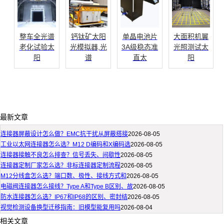
整车全光谱
钙钛矿太阳
单晶电池片
大面积机翼
老化试验太
光模拟器,光
3A级稳态准
光照测试太
阳
谱
直太
阳
最新文章
连接器屏蔽设计怎么做？EMC抗干扰从屏蔽搭接
2026-08-05
工业以太网连接器怎么选？M12 D编码和X编码选
2026-08-05
连接器接触不良怎么排查？信号丢失、间歇性
2026-08-05
连接器定制厂家怎么选？非标连接器定制流程
2026-08-05
M12分线盒怎么选？端口数、极性、接线方式和
2026-08-05
电磁阀连接器怎么接线？Type A和Type B区别、故
2026-08-05
防水连接器怎么选？IP67和IP68的区别、密封结
2026-08-05
视觉检测设备换型迁移指南：旧模型能复用吗
2026-08-04
相关文章