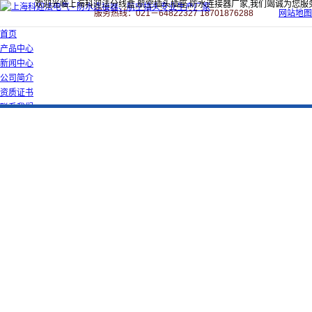
欢迎光临上海科迎法分线盒,航空插头插座,防水连接器厂家,我们竭诚为您服
服务热线：021－64822327 18701876288
网站地图
首页
产品中心
新闻中心
公司简介
资质证书
联系我们