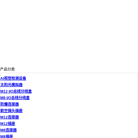
产品分类
AI视觉检测设备
太阳光模拟器
M12 I/O总线分线盒
M8 I/O总线分线盒
防爆连接器
航空插头插座
M12连接器
M12插座
M8连接器
M8插座