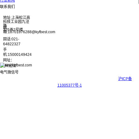
行业新闻
联系我们
地址:上海松江高
科技工业园九泾
路
邮
325弄2号楼
箱:18701876288@kyfbest.com
固话:021-
64822327
手
机:15000149424
网址：
www.kyfbest.com
Copyright © 2017-2026 上海科迎法电气科技有限公司 ICP备案号：
沪ICP备
11005377号-1