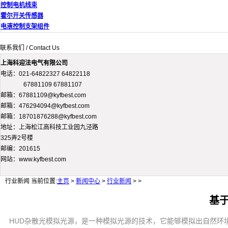
控制电机线束
霍尔开关传感器
电液控制支架组件
联系我们 / Contact Us
上海科迎法电气有限公司
电话：021-64822327 64822118
67881109 67881107
邮箱：67881109@kyfbest.com
邮箱：476294094@kyfbest.com
邮箱：18701876288@kyfbest.com
地址：上海松江高科技工业园九泾路
325弄2号楼
邮编：201615
网站：www.kyfbest.com
行业新闻
当前位置:
主页
>
新闻中心
>
行业新闻
> >
基
HUD杂散光模拟光源，是一种模拟光源的技术，它能够模拟出自然环