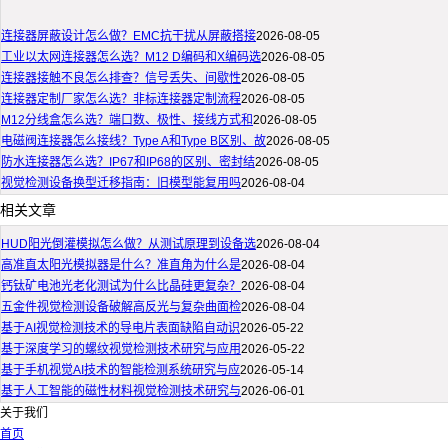
连接器屏蔽设计怎么做？EMC抗干扰从屏蔽搭接
2026-08-05
工业以太网连接器怎么选？M12 D编码和X编码选
2026-08-05
连接器接触不良怎么排查？信号丢失、间歇性
2026-08-05
连接器定制厂家怎么选？非标连接器定制流程
2026-08-05
M12分线盒怎么选？端口数、极性、接线方式和
2026-08-05
电磁阀连接器怎么接线？Type A和Type B区别、故
2026-08-05
防水连接器怎么选？IP67和IP68的区别、密封结
2026-08-05
视觉检测设备换型迁移指南：旧模型能复用吗
2026-08-04
相关文章
HUD阳光倒灌模拟怎么做？从测试原理到设备选
2026-08-04
高准直太阳光模拟器是什么？准直角为什么是
2026-08-04
钙钛矿电池光老化测试为什么比晶硅更复杂？
2026-08-04
五金件视觉检测设备破解高反光与复杂曲面检
2026-08-04
基于AI视觉检测技术的导电片表面缺陷自动识
2026-05-22
基于深度学习的螺纹视觉检测技术研究与应用
2026-05-22
基于手机视觉AI技术的智能检测系统研究与应
2026-05-14
基于人工智能的磁性材料视觉检测技术研究与
2026-06-01
关于我们
首页