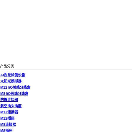
产品分类
AI视觉检测设备
太阳光模拟器
M12 I/O总线分线盒
M8 I/O总线分线盒
防爆连接器
航空插头插座
M12连接器
M12插座
M8连接器
M8插座