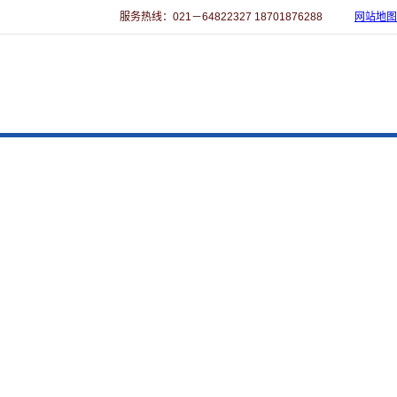
服务热线：021－64822327 18701876288
网站地图