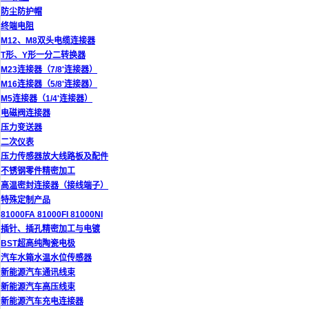
防尘防护帽
终端电阻
M12、M8双头电缆连接器
T形、Y形一分二转换器
M23连接器（7/8'连接器）
M16连接器（5/8'连接器）
M5连接器（1/4'连接器）
电磁阀连接器
压力变送器
二次仪表
压力传感器放大线路板及配件
不锈钢零件精密加工
高温密封连接器（接线端子）
特殊定制产品
81000FA 81000FI 81000NI
插针、插孔精密加工与电镀
BST超高纯陶瓷电极
汽车水箱水温水位传感器
新能源汽车通讯线束
新能源汽车高压线束
新能源汽车充电连接器