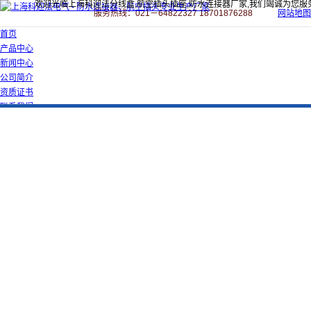
欢迎光临上海科迎法分线盒,航空插头插座,防水连接器厂家,我们竭诚为您服
服务热线：021－64822327 18701876288
网站地图
首页
产品中心
新闻中心
公司简介
资质证书
联系我们