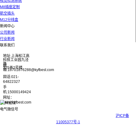
视觉检测系统
M8插座定制
航空插头
M12分线盒
新闻中心
公司新闻
行业新闻
联系我们
地址:上海松江高
科技工业园九泾
路
邮
325弄2号楼
箱:18701876288@kyfbest.com
固话:021-
64822327
手
机:15000149424
网址：
www.kyfbest.com
Copyright © 2017-2026 上海科迎法电气科技有限公司 ICP备案号：
沪ICP备
11005377号-1