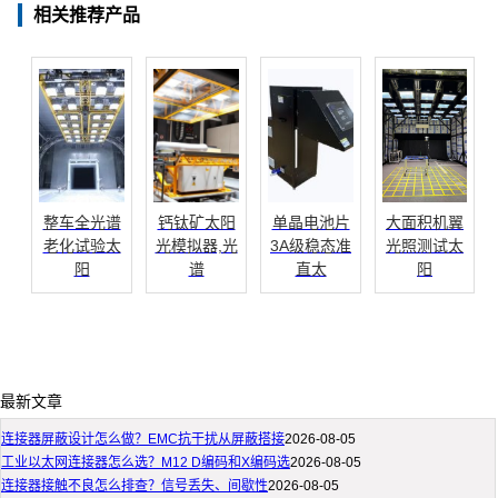
相关推荐产品
整车全光谱
钙钛矿太阳
单晶电池片
大面积机翼
老化试验太
光模拟器,光
3A级稳态准
光照测试太
阳
谱
直太
阳
最新文章
连接器屏蔽设计怎么做？EMC抗干扰从屏蔽搭接
2026-08-05
工业以太网连接器怎么选？M12 D编码和X编码选
2026-08-05
连接器接触不良怎么排查？信号丢失、间歇性
2026-08-05