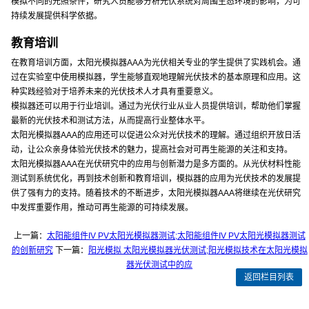
模拟不同的光照条件，研究人员能够分析光伏系统对周围生态环境的影响，为可
持续发展提供科学依据。
教育培训
在教育培训方面，太阳光模拟器AAA为光伏相关专业的学生提供了实践机会。通
过在实验室中使用模拟器，学生能够直观地理解光伏技术的基本原理和应用。这
种实践经验对于培养未来的光伏技术人才具有重要意义。
模拟器还可以用于行业培训。通过为光伏行业从业人员提供培训，帮助他们掌握
最新的光伏技术和测试方法，从而提高行业整体水平。
太阳光模拟器AAA的应用还可以促进公众对光伏技术的理解。通过组织开放日活
动，让公众亲身体验光伏技术的魅力，提高社会对可再生能源的关注和支持。
太阳光模拟器AAA在光伏研究中的应用与创新潜力是多方面的。从光伏材料性能
测试到系统优化，再到技术创新和教育培训，模拟器的应用为光伏技术的发展提
供了强有力的支持。随着技术的不断进步，太阳光模拟器AAA将继续在光伏研究
中发挥重要作用，推动可再生能源的可持续发展。
上一篇：
太阳能组件IV PV太阳光模拟器测试;太阳能组件IV PV太阳光模拟器测试
的创新研究
下一篇：
阳光模拟 太阳光模拟器光伏测试;阳光模拟技术在太阳光模拟
器光伏测试中的应
返回栏目列表