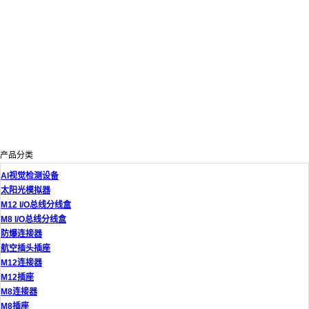
产品分类
AI视觉检测设备
太阳光模拟器
M12 I/O总线分线盒
M8 I/O总线分线盒
防爆连接器
航空插头插座
M12连接器
M12插座
M8连接器
M8插座