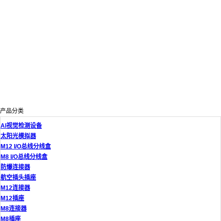
产品分类
AI视觉检测设备
太阳光模拟器
M12 I/O总线分线盒
M8 I/O总线分线盒
防爆连接器
航空插头插座
M12连接器
M12插座
M8连接器
M8插座