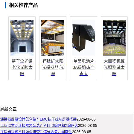
相关推荐产品
整车全光谱
钙钛矿太阳
单晶电池片
大面积机翼
老化试验太
光模拟器,光
3A级稳态准
光照测试太
阳
谱
直太
阳
最新文章
连接器屏蔽设计怎么做？EMC抗干扰从屏蔽搭接
2026-08-05
工业以太网连接器怎么选？M12 D编码和X编码选
2026-08-05
连接器接触不良怎么排查？信号丢失、间歇性
2026-08-05