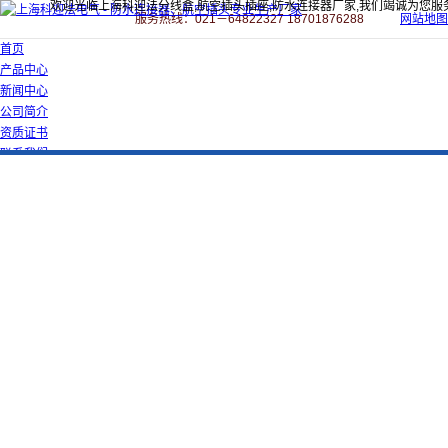
欢迎光临上海科迎法分线盒,航空插头插座,防水连接器厂家,我们竭诚为您服
服务热线：021－64822327 18701876288
网站地图
首页
产品中心
新闻中心
公司简介
资质证书
联系我们