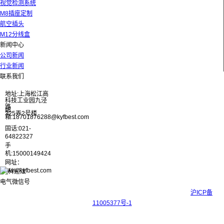
视觉检测系统
M8插座定制
航空插头
M12分线盒
新闻中心
公司新闻
行业新闻
联系我们
地址:上海松江高
科技工业园九泾
路
邮
325弄2号楼
箱:18701876288@kyfbest.com
固话:021-
64822327
手
机:15000149424
网址：
www.kyfbest.com
Copyright © 2017-2026 上海科迎法电气科技有限公司 ICP备案号：
沪ICP备
11005377号-1