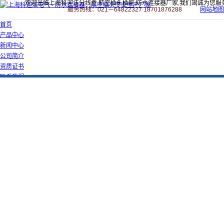
欢迎光临上海科迎法分线盒,航空插头插座,防水连接器厂家,我们竭诚为您服
服务热线：021－64822327 18701876288
网站地图
首页
产品中心
新闻中心
公司简介
资质证书
联系我们