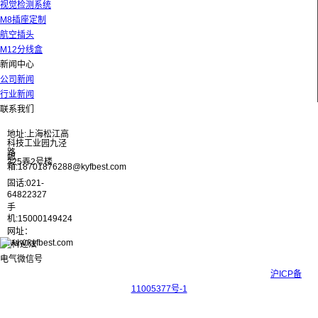
视觉检测系统
M8插座定制
航空插头
M12分线盒
新闻中心
公司新闻
行业新闻
联系我们
地址:上海松江高
科技工业园九泾
路
邮
325弄2号楼
箱:18701876288@kyfbest.com
固话:021-
64822327
手
机:15000149424
网址：
www.kyfbest.com
Copyright © 2017-2026 上海科迎法电气科技有限公司 ICP备案号：
沪ICP备
11005377号-1