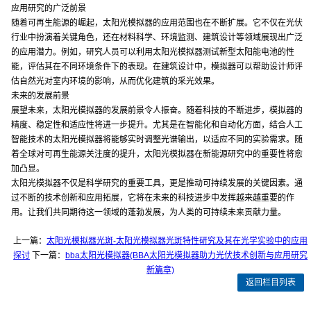
应用研究的广泛前景
随着可再生能源的崛起，太阳光模拟器的应用范围也在不断扩展。它不仅在光伏
行业中扮演着关键角色，还在材料科学、环境监测、建筑设计等领域展现出广泛
的应用潜力。例如，研究人员可以利用太阳光模拟器测试新型太阳能电池的性
能，评估其在不同环境条件下的表现。在建筑设计中，模拟器可以帮助设计师评
估自然光对室内环境的影响，从而优化建筑的采光效果。
未来的发展前景
展望未来，太阳光模拟器的发展前景令人振奋。随着科技的不断进步，模拟器的
精度、稳定性和适应性将进一步提升。尤其是在智能化和自动化方面，结合人工
智能技术的太阳光模拟器将能够实时调整光谱输出，以适应不同的实验需求。随
着全球对可再生能源关注度的提升，太阳光模拟器在新能源研究中的重要性将愈
加凸显。
太阳光模拟器不仅是科学研究的重要工具，更是推动可持续发展的关键因素。通
过不断的技术创新和应用拓展，它将在未来的科技进步中发挥越来越重要的作
用。让我们共同期待这一领域的蓬勃发展，为人类的可持续未来贡献力量。
上一篇：
太阳光模拟器光斑-太阳光模拟器光斑特性研究及其在光学实验中的应用
探讨
下一篇：
bba太阳光模拟器(BBA太阳光模拟器助力光伏技术创新与应用研究
新篇章)
返回栏目列表