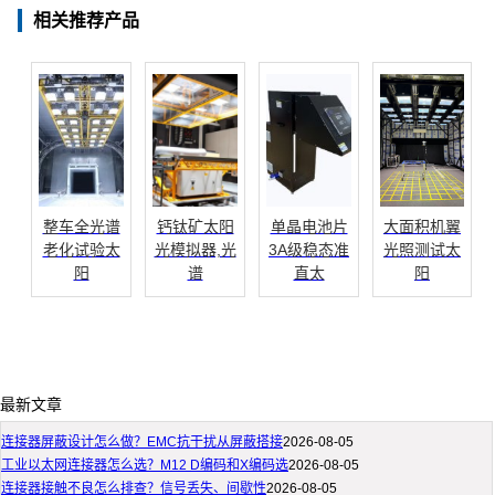
相关推荐产品
整车全光谱
钙钛矿太阳
单晶电池片
大面积机翼
老化试验太
光模拟器,光
3A级稳态准
光照测试太
阳
谱
直太
阳
最新文章
连接器屏蔽设计怎么做？EMC抗干扰从屏蔽搭接
2026-08-05
工业以太网连接器怎么选？M12 D编码和X编码选
2026-08-05
连接器接触不良怎么排查？信号丢失、间歇性
2026-08-05