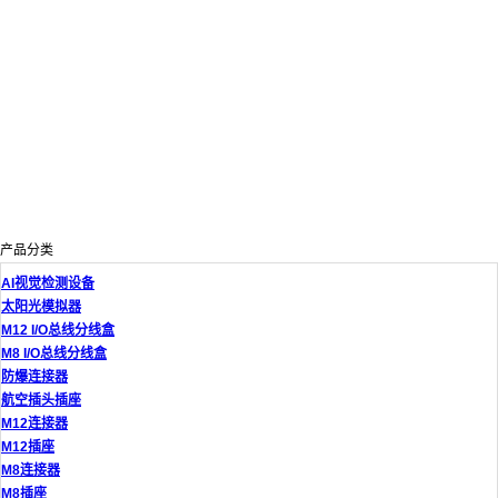
产品分类
AI视觉检测设备
太阳光模拟器
M12 I/O总线分线盒
M8 I/O总线分线盒
防爆连接器
航空插头插座
M12连接器
M12插座
M8连接器
M8插座