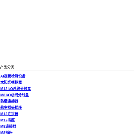
产品分类
AI视觉检测设备
太阳光模拟器
M12 I/O总线分线盒
M8 I/O总线分线盒
防爆连接器
航空插头插座
M12连接器
M12插座
M8连接器
M8插座