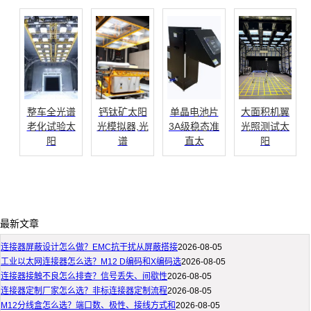
整车全光谱
钙钛矿太阳
单晶电池片
大面积机翼
老化试验太
光模拟器,光
3A级稳态准
光照测试太
阳
谱
直太
阳
最新文章
连接器屏蔽设计怎么做？EMC抗干扰从屏蔽搭接
2026-08-05
工业以太网连接器怎么选？M12 D编码和X编码选
2026-08-05
连接器接触不良怎么排查？信号丢失、间歇性
2026-08-05
连接器定制厂家怎么选？非标连接器定制流程
2026-08-05
M12分线盒怎么选？端口数、极性、接线方式和
2026-08-05