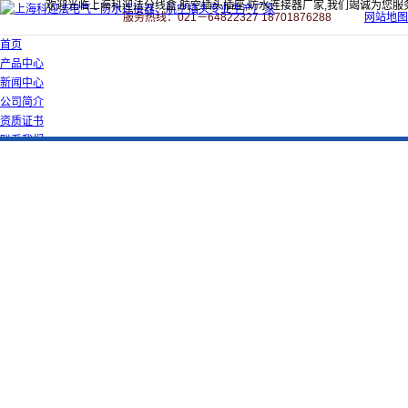
欢迎光临上海科迎法分线盒,航空插头插座,防水连接器厂家,我们竭诚为您服
服务热线：021－64822327 18701876288
网站地图
首页
产品中心
新闻中心
公司简介
资质证书
联系我们