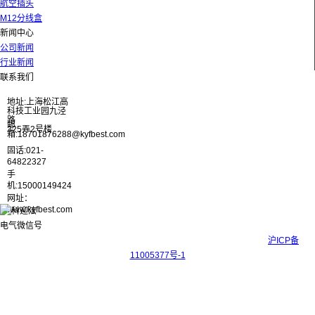
航空插头
M12分线盒
新闻中心
公司新闻
行业新闻
联系我们
地址:上海松江高
科技工业园九泾
路
邮
325弄2号楼
箱:18701876288@kyfbest.com
固话:021-
64822327
手
机:15000149424
网址：
www.kyfbest.com
Copyright © 2017-2026 上海科迎法电气科技有限公司 ICP备案号：
沪ICP备
11005377号-1