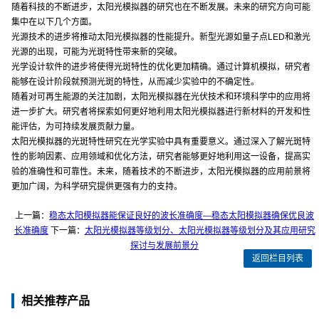
随着科技的不断进步，太阳光模拟器的研究也在不断发展。未来的研究方向可能
集中在以下几个方面。
光源技术的进步将推动太阳光模拟器的性能提升。新型光源如量子点LED和激光
光源的出现，可能为光斑特性带来新的突破。
光学设计软件的进步将使得光斑特性的优化更加精确。通过计算机模拟，研究者
能够在设计阶段就预测光斑的特性，从而减少实验中的不确定性。
随着对可再生能源的关注加剧，太阳光模拟器在光伏技术和环境科学中的应用将
进一步扩大。研究者将探索如何更好地利用太阳光模拟器进行新材料的开发和性
能评估，为可持续发展贡献力量。
太阳光模拟器的光斑特性研究在光学实验中具有重要意义。通过深入了解光斑特
性的影响因素、应用领域和优化方法，研究者能够更好地利用这一设备，提高实
验的准确性和可靠性。未来，随着技术的不断进步，太阳光模拟器的应用前景将
更加广阔，为科学研究提供更强有力的支持。
上一篇：
稳态太阳模拟器能保证良好的波长准确度—稳态太阳模拟器确保优良波
长准确度
下一篇：
太阳光模拟器等级划分、太阳光模拟器等级划分及其应用研究
探讨与发展前景分
返回栏目列表
相关推荐产品