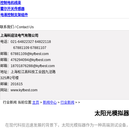
控制电机线束
霍尔开关传感器
电液控制支架组件
联系我们 / Contact Us
上海科迎法电气有限公司
电话：021-64822327 64822118
67881109 67881107
邮箱：67881109@kyfbest.com
邮箱：476294094@kyfbest.com
邮箱：18701876288@kyfbest.com
地址：上海松江高科技工业园九泾路
325弄2号楼
邮编：201615
网站：www.kyfbest.com
行业新闻
当前位置:
主页
>
新闻中心
>
行业新闻
> >
太阳光模拟器
在现代科技迅速发展的背景下，太阳光模拟器作为一种高端测试设备