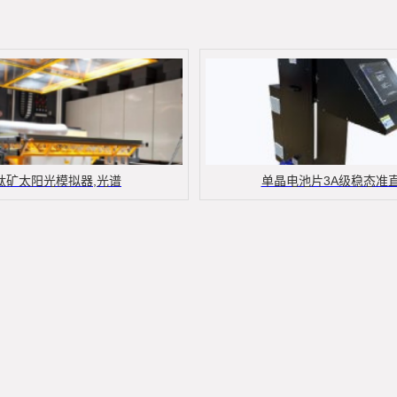
钛矿太阳光模拟器,光谱
单晶电池片3A级稳态准