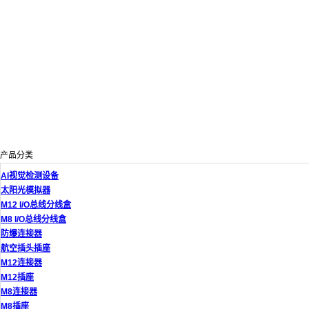
产品分类
AI视觉检测设备
太阳光模拟器
M12 I/O总线分线盒
M8 I/O总线分线盒
防爆连接器
航空插头插座
M12连接器
M12插座
M8连接器
M8插座