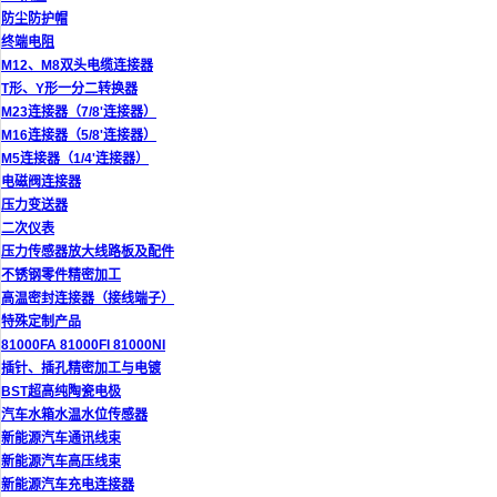
防尘防护帽
终端电阻
M12、M8双头电缆连接器
T形、Y形一分二转换器
M23连接器（7/8'连接器）
M16连接器（5/8'连接器）
M5连接器（1/4'连接器）
电磁阀连接器
压力变送器
二次仪表
压力传感器放大线路板及配件
不锈钢零件精密加工
高温密封连接器（接线端子）
特殊定制产品
81000FA 81000FI 81000NI
插针、插孔精密加工与电镀
BST超高纯陶瓷电极
汽车水箱水温水位传感器
新能源汽车通讯线束
新能源汽车高压线束
新能源汽车充电连接器