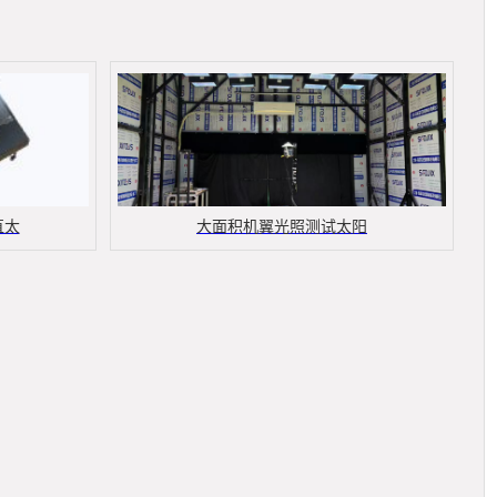
直太
大面积机翼光照测试太阳