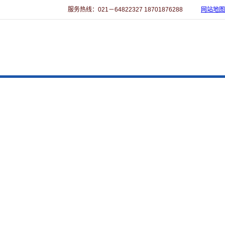
服务热线：021－64822327 18701876288
网站地图