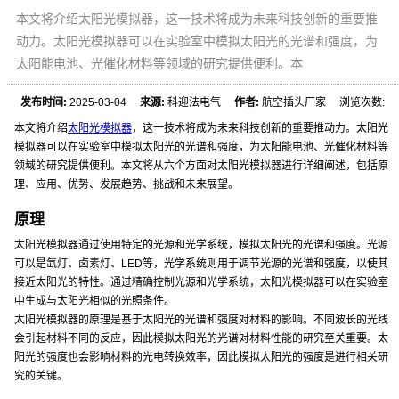
本文将介绍太阳光模拟器，这一技术将成为未来科技创新的重要推
动力。太阳光模拟器可以在实验室中模拟太阳光的光谱和强度，为
太阳能电池、光催化材料等领域的研究提供便利。本
发布时间:
2025-03-04
来源:
科迎法电气
作者:
航空插头厂家 浏览次数:
本文将介绍
太阳光模拟器
，这一技术将成为未来科技创新的重要推动力。太阳光
模拟器可以在实验室中模拟太阳光的光谱和强度，为太阳能电池、光催化材料等
领域的研究提供便利。本文将从六个方面对太阳光模拟器进行详细阐述，包括原
理、应用、优势、发展趋势、挑战和未来展望。
原理
太阳光模拟器通过使用特定的光源和光学系统，模拟太阳光的光谱和强度。光源
可以是氙灯、卤素灯、LED等，光学系统则用于调节光源的光谱和强度，以使其
接近太阳光的特性。通过精确控制光源和光学系统，太阳光模拟器可以在实验室
中生成与太阳光相似的光照条件。
太阳光模拟器的原理是基于太阳光的光谱和强度对材料的影响。不同波长的光线
会引起材料不同的反应，因此模拟太阳光的光谱对材料性能的研究至关重要。太
阳光的强度也会影响材料的光电转换效率，因此模拟太阳光的强度是进行相关研
究的关键。