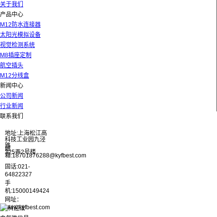
关于我们
产品中心
M12防水连接器
太阳光模拟设备
视觉检测系统
M8插座定制
航空插头
M12分线盒
新闻中心
公司新闻
行业新闻
联系我们
地址:上海松江高
科技工业园九泾
路
邮
325弄2号楼
箱:18701876288@kyfbest.com
固话:021-
64822327
手
机:15000149424
网址：
www.kyfbest.com