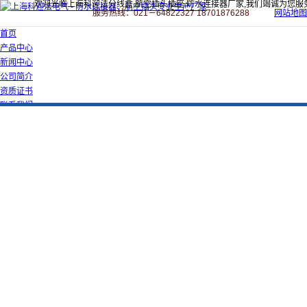
欢迎光临上海科迎法分线盒,航空插头插座,防水连接器厂家,我们竭诚为您服
服务热线：021－64822327 18701876288
网站地图
首页
产品中心
新闻中心
公司简介
资质证书
联系我们