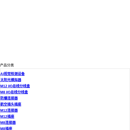
产品分类
AI视觉检测设备
太阳光模拟器
M12 I/O总线分线盒
M8 I/O总线分线盒
防爆连接器
航空插头插座
M12连接器
M12插座
M8连接器
M8插座