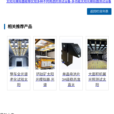
太阳光模拟器能够实现多种不同用途的测试设备-多功能太阳光模拟器测试设备
返回栏目列表
相关推荐产品
整车全光谱
钙钛矿太阳
单晶电池片
大面积机翼
老化试验太
光模拟器,光
3A级稳态准
光照测试太
阳
谱
直太
阳