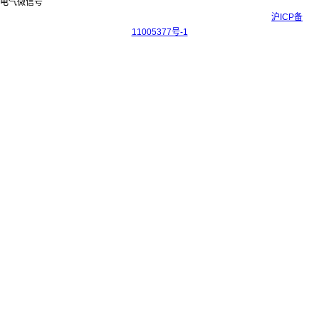
Copyright © 2017-2026 上海科迎法电气科技有限公司 ICP备案号：
沪ICP备
11005377号-1