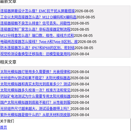
最新文章
连接器屏蔽设计怎么做？EMC抗干扰从屏蔽搭接
2026-08-05
工业以太网连接器怎么选？M12 D编码和X编码选
2026-08-05
连接器接触不良怎么排查？信号丢失、间歇性
2026-08-05
连接器定制厂家怎么选？非标连接器定制流程
2026-08-05
M12分线盒怎么选？端口数、极性、接线方式和
2026-08-05
电磁阀连接器怎么接线？Type A和Type B区别、故
2026-08-05
防水连接器怎么选？IP67和IP68的区别、密封结
2026-08-05
视觉检测设备换型迁移指南：旧模型能复用吗
2026-08-04
相关文章
太阳光模拟器灯管用多久需要换？光衰规律和
2026-08-04
光伏组件IV测试结果不稳定？太阳光模拟器选
2026-08-04
太阳光模拟器和真实太阳光到底差多少？测试
2026-08-04
太阳光模拟器多久校准一次？校准方法和常见
2026-08-04
钙钛矿电池测试为什么需要专用太阳光模拟器
2026-08-04
国产太阳光模拟器到底能不能打？从性能到服
2026-08-04
光伏组件尺寸越来越大，测试设备跟得上吗？
2026-08-04
紫外光模拟器是做什么的？从航天材料到皮肤
2026-08-04
关于我们
首页