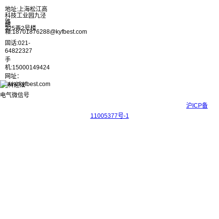
地址:上海松江高
科技工业园九泾
路
邮
325弄2号楼
箱:18701876288@kyfbest.com
固话:021-
64822327
手
机:15000149424
网址：
www.kyfbest.com
Copyright © 2017-2026 上海科迎法电气科技有限公司 ICP备案号：
沪ICP备
11005377号-1