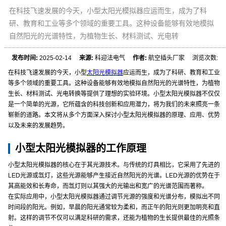
在科技飞速发展的今天，小型太阳光模拟器应运而生，成为了科
研、教育和工业等多个领域的重要工具。这种设备能够有效地模拟
自然阳光的光谱特性，为植物生长、材料测试、光电转
发布时间:
2025-02-14
来源:
科迎法电气
作者:
航空插头厂家 浏览次数:
在科技飞速发展的今天，小型
太阳光模拟器
应运而生，成为了科研、教育和工业
等多个领域的重要工具。这种设备能够有效地模拟自然阳光的光谱特性，为植物
生长、材料测试、光电转换等提供了理想的实验环境。小型太阳光模拟器不仅仅
是一个简单的光源，它所蕴含的科技创新和应用潜力，将为我们的未来照亮一条
崭新的道路。本文将从多个方面深入探讨小型太阳光模拟器的原理、应用、优势
以及未来的发展趋势。
小型太阳光模拟器的工作原理
小型太阳光模拟器的核心在于其光源技术。与传统的灯具相比，它采用了先进的
LED光源或氙灯，这些光源能够产生接近自然阳光的光谱。LED光源的优势在于
其高能效和长寿命，而氙灯则以其强大的光输出和宽广的光谱范围而著称。
在实际应用中，小型太阳光模拟器通过调节光源的强度和光谱分布，模拟出不同
时间段的阳光。例如，早晨的阳光通常较为柔和，而正午的阳光则更加明亮和直
射。这样的调节不仅可以满足科研的需求，还能为植物的生长提供最佳的光照条