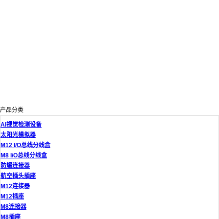
产品分类
AI视觉检测设备
太阳光模拟器
M12 I/O总线分线盒
M8 I/O总线分线盒
防爆连接器
航空插头插座
M12连接器
M12插座
M8连接器
M8插座