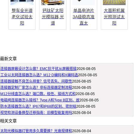
整车全光谱
钙钛矿太阳
单晶电池片
大面积机翼
老化试验太
光模拟器,光
3A级稳态准
光照测试太
阳
谱
直太
阳
最新文章
连接器屏蔽设计怎么做？EMC抗干扰从屏蔽搭接
2026-08-05
工业以太网连接器怎么选？M12 D编码和X编码选
2026-08-05
连接器接触不良怎么排查？信号丢失、间歇性
2026-08-05
连接器定制厂家怎么选？非标连接器定制流程
2026-08-05
M12分线盒怎么选？端口数、极性、接线方式和
2026-08-05
电磁阀连接器怎么接线？Type A和Type B区别、故
2026-08-05
防水连接器怎么选？IP67和IP68的区别、密封结
2026-08-05
视觉检测设备换型迁移指南：旧模型能复用吗
2026-08-04
相关文章
太阳光模拟器灯管用多久需要换？光衰规律和
2026-08-04