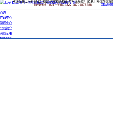
欢迎光临上海科迎法分线盒,航空插头插座,防水连接器厂家,我们竭诚为您服
服务热线：021－64822327 18701876288
网站地图
首页
产品中心
新闻中心
公司简介
资质证书
联系我们