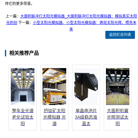
待它的更多惊喜。
上一篇：
大面积脉冲灯太阳光模拟器_大面积脉冲灯太阳光模拟器：模拟真实太阳
光的创
下一篇：
小型太阳光模拟器、小型太阳光模拟器：再现太阳光辉，照亮未
来
返回栏目列表
相关推荐产品
整车全光谱
钙钛矿太阳
单晶电池片
大面积机翼
老化试验太
光模拟器,光
3A级稳态准
光照测试太
阳
谱
直太
阳