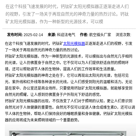
在这个科技飞速发展的时代，钙钛矿太阳光模拟器正逐渐走进人们
的视野，引发了一场关于再现自然光的神奇力量的热烈讨论。钙钛
矿太阳光模拟器，作为一种新型的光源技术，可以模
发布时间:
2025-02-14
来源:
科迎法电气
作者:
航空插头厂家 浏览次数:
在这个科技飞速发展的时代，钙钛矿
太阳光模拟器
正逐渐走进人们的视野，引发
了一场关于再现自然光的神奇力量的热烈讨论。
钙钛矿太阳光模拟器，作为一种新型的光源技术，可以模拟出与自然光几乎相同
的光谱，让人仿佛置身于自然之中。它不仅可以为人们提供舒适自然的照明环
境，还可以帮助调节人体的生物钟，提高人们的工作效率和生活质量。
钙钛矿太阳光模拟器的神奇之处在于，它可以再现出太阳光的光谱，包括可见
光、紫外线和红外线等各种波长的光线，让人们感受到阳光的温暖和活力。无论
是在家中、办公室还是商业场所，只要使用钙钛矿太阳光模拟器，就能够享受到
自然光的照耀，让人感到仿佛置身于户外阳光下舒适的感觉。
钙钛矿太阳光模拟器的出现，不仅改变了人们对于照明的认知，更让人们意识到
自然光对于人体健康的重要性。自然光不仅可以促进人体合成维生素D，还可以调
节人体的生物钟，帮助人们保持良好的睡眠质量和身体健康。钙钛矿太阳光模拟
器的应用将成为未来照明领域的一个重要趋势。