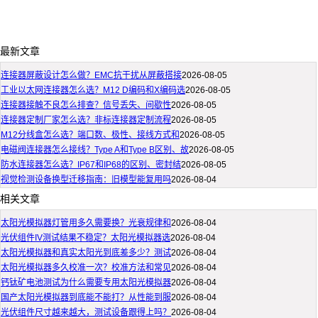
最新文章
连接器屏蔽设计怎么做？EMC抗干扰从屏蔽搭接
2026-08-05
工业以太网连接器怎么选？M12 D编码和X编码选
2026-08-05
连接器接触不良怎么排查？信号丢失、间歇性
2026-08-05
连接器定制厂家怎么选？非标连接器定制流程
2026-08-05
M12分线盒怎么选？端口数、极性、接线方式和
2026-08-05
电磁阀连接器怎么接线？Type A和Type B区别、故
2026-08-05
防水连接器怎么选？IP67和IP68的区别、密封结
2026-08-05
视觉检测设备换型迁移指南：旧模型能复用吗
2026-08-04
相关文章
太阳光模拟器灯管用多久需要换？光衰规律和
2026-08-04
光伏组件IV测试结果不稳定？太阳光模拟器选
2026-08-04
太阳光模拟器和真实太阳光到底差多少？测试
2026-08-04
太阳光模拟器多久校准一次？校准方法和常见
2026-08-04
钙钛矿电池测试为什么需要专用太阳光模拟器
2026-08-04
国产太阳光模拟器到底能不能打？从性能到服
2026-08-04
光伏组件尺寸越来越大，测试设备跟得上吗？
2026-08-04