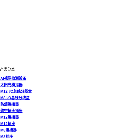
产品分类
AI视觉检测设备
太阳光模拟器
M12 I/O总线分线盒
M8 I/O总线分线盒
防爆连接器
航空插头插座
M12连接器
M12插座
M8连接器
M8插座