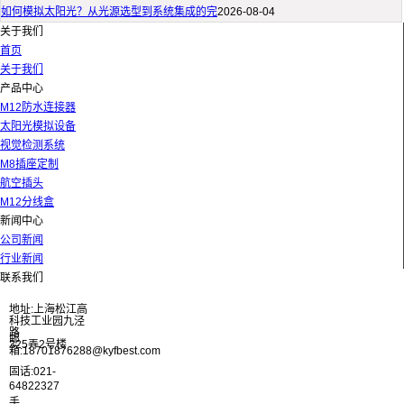
如何模拟太阳光？从光源选型到系统集成的完
2026-08-04
关于我们
首页
关于我们
产品中心
M12防水连接器
太阳光模拟设备
视觉检测系统
M8插座定制
航空插头
M12分线盒
新闻中心
公司新闻
行业新闻
联系我们
地址:上海松江高
科技工业园九泾
路
邮
325弄2号楼
箱:18701876288@kyfbest.com
固话:021-
64822327
手