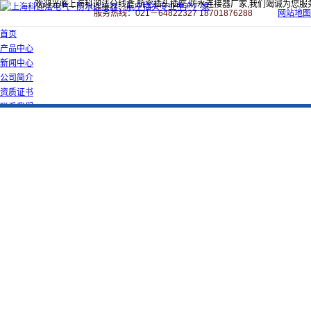
欢迎光临上海科迎法分线盒,航空插头插座,防水连接器厂家,我们竭诚为您服
服务热线：021－64822327 18701876288
网站地图
首页
产品中心
新闻中心
公司简介
资质证书
联系我们