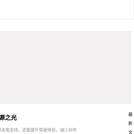
最
源之光
新
供充电支持，还能提升驾驶体验，减少对传
文