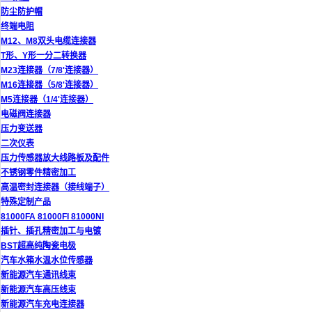
防尘防护帽
终端电阻
M12、M8双头电缆连接器
T形、Y形一分二转换器
M23连接器（7/8'连接器）
M16连接器（5/8'连接器）
M5连接器（1/4'连接器）
电磁阀连接器
压力变送器
二次仪表
压力传感器放大线路板及配件
不锈钢零件精密加工
高温密封连接器（接线端子）
特殊定制产品
81000FA 81000FI 81000NI
插针、插孔精密加工与电镀
BST超高纯陶瓷电极
汽车水箱水温水位传感器
新能源汽车通讯线束
新能源汽车高压线束
新能源汽车充电连接器