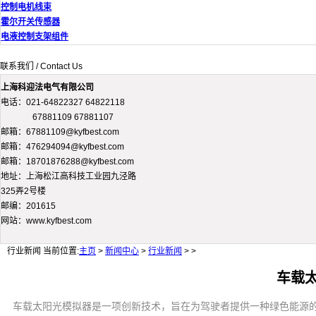
控制电机线束
霍尔开关传感器
电液控制支架组件
联系我们 / Contact Us
上海科迎法电气有限公司
电话：021-64822327 64822118
67881109 67881107
邮箱：67881109@kyfbest.com
邮箱：476294094@kyfbest.com
邮箱：18701876288@kyfbest.com
地址：上海松江高科技工业园九泾路
325弄2号楼
邮编：201615
网站：www.kyfbest.com
行业新闻
当前位置:
主页
>
新闻中心
>
行业新闻
> >
车载
车载太阳光模拟器是一项创新技术，旨在为驾驶者提供一种绿色能源