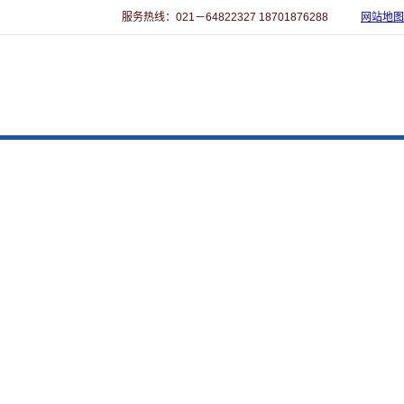
服务热线：021－64822327 18701876288
网站地图