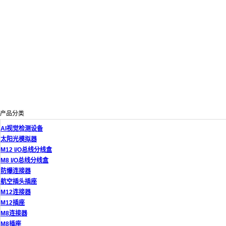
产品分类
AI视觉检测设备
太阳光模拟器
M12 I/O总线分线盒
M8 I/O总线分线盒
防爆连接器
航空插头插座
M12连接器
M12插座
M8连接器
M8插座