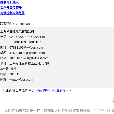
控制电机线束
霍尔开关传感器
电液控制支架组件
联系我们 / Contact Us
上海科迎法电气有限公司
电话：021-64822327 64822118
67881109 67881107
邮箱：67881109@kyfbest.com
邮箱：476294094@kyfbest.com
邮箱：18701876288@kyfbest.com
地址：上海松江高科技工业园九泾路
325弄2号楼
邮编：201615
网站：www.kyfbest.com
行业新闻
当前位置:
主页
>
新闻中心
>
行业新闻
> >
太阳光源模拟器是一种可以模拟太阳光照射效果的设备，广泛应用于