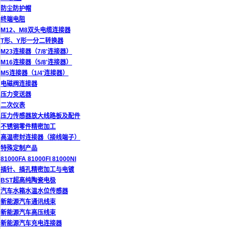
防尘防护帽
终端电阻
M12、M8双头电缆连接器
T形、Y形一分二转换器
M23连接器（7/8'连接器）
M16连接器（5/8'连接器）
M5连接器（1/4'连接器）
电磁阀连接器
压力变送器
二次仪表
压力传感器放大线路板及配件
不锈钢零件精密加工
高温密封连接器（接线端子）
特殊定制产品
81000FA 81000FI 81000NI
插针、插孔精密加工与电镀
BST超高纯陶瓷电极
汽车水箱水温水位传感器
新能源汽车通讯线束
新能源汽车高压线束
新能源汽车充电连接器