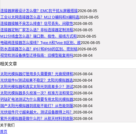
连接器屏蔽设计怎么做？EMC抗干扰从屏蔽搭接
2026-08-05
工业以太网连接器怎么选？M12 D编码和X编码选
2026-08-05
连接器接触不良怎么排查？信号丢失、间歇性
2026-08-05
连接器定制厂家怎么选？非标连接器定制流程
2026-08-05
M12分线盒怎么选？端口数、极性、接线方式和
2026-08-05
电磁阀连接器怎么接线？Type A和Type B区别、故
2026-08-05
防水连接器怎么选？IP67和IP68的区别、密封结
2026-08-05
视觉检测设备换型迁移指南：旧模型能复用吗
2026-08-04
相关文章
太阳光模拟器灯管用多久需要换？光衰规律和
2026-08-04
光伏组件IV测试结果不稳定？太阳光模拟器选
2026-08-04
太阳光模拟器和真实太阳光到底差多少？测试
2026-08-04
太阳光模拟器多久校准一次？校准方法和常见
2026-08-04
钙钛矿电池测试为什么需要专用太阳光模拟器
2026-08-04
国产太阳光模拟器到底能不能打？从性能到服
2026-08-04
光伏组件尺寸越来越大，测试设备跟得上吗？
2026-08-04
紫外光模拟器是做什么的？从航天材料到皮肤
2026-08-04
关于我们
首页