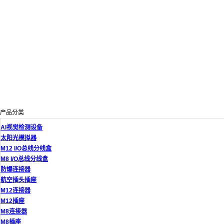
产品分类
AI视觉检测设备
太阳光模拟器
M12 I/O总线分线盒
M8 I/O总线分线盒
防爆连接器
航空插头插座
M12连接器
M12插座
M8连接器
M8插座