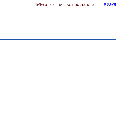
服务热线：021－64822327 18701876288
网站地图