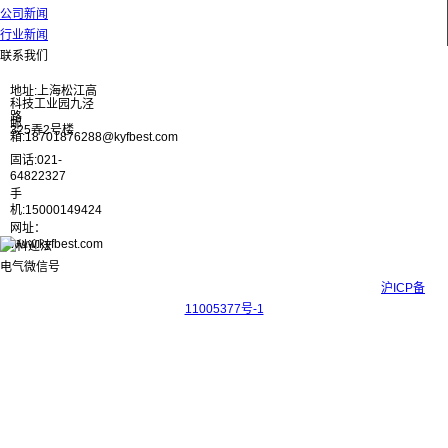
公司新闻
行业新闻
联系我们
地址:上海松江高
科技工业园九泾
路
邮
325弄2号楼
箱:18701876288@kyfbest.com
固话:021-
64822327
手
机:15000149424
网址：
www.kyfbest.com
Copyright © 2017-2026 上海科迎法电气科技有限公司 ICP备案号：
沪ICP备
11005377号-1