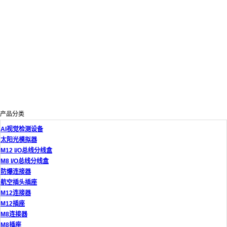
产品分类
AI视觉检测设备
太阳光模拟器
M12 I/O总线分线盒
M8 I/O总线分线盒
防爆连接器
航空插头插座
M12连接器
M12插座
M8连接器
M8插座