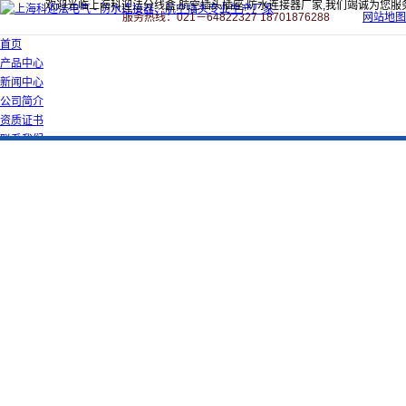
欢迎光临上海科迎法分线盒,航空插头插座,防水连接器厂家,我们竭诚为您服
服务热线：021－64822327 18701876288
网站地图
首页
产品中心
新闻中心
公司简介
资质证书
联系我们