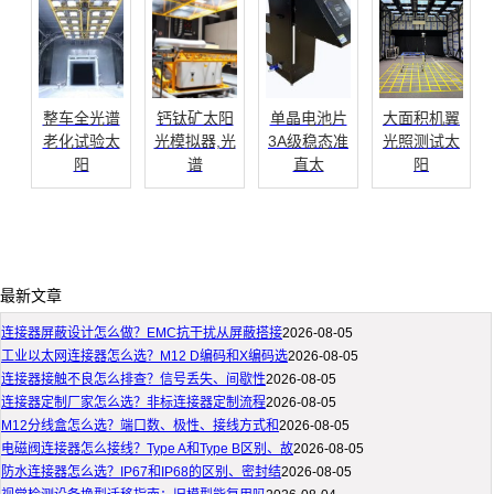
整车全光谱
钙钛矿太阳
单晶电池片
大面积机翼
老化试验太
光模拟器,光
3A级稳态准
光照测试太
阳
谱
直太
阳
最新文章
连接器屏蔽设计怎么做？EMC抗干扰从屏蔽搭接
2026-08-05
工业以太网连接器怎么选？M12 D编码和X编码选
2026-08-05
连接器接触不良怎么排查？信号丢失、间歇性
2026-08-05
连接器定制厂家怎么选？非标连接器定制流程
2026-08-05
M12分线盒怎么选？端口数、极性、接线方式和
2026-08-05
电磁阀连接器怎么接线？Type A和Type B区别、故
2026-08-05
防水连接器怎么选？IP67和IP68的区别、密封结
2026-08-05