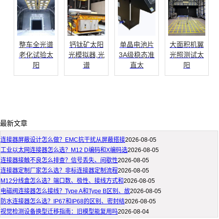
整车全光谱
钙钛矿太阳
单晶电池片
大面积机翼
老化试验太
光模拟器,光
3A级稳态准
光照测试太
阳
谱
直太
阳
最新文章
连接器屏蔽设计怎么做？EMC抗干扰从屏蔽搭接
2026-08-05
工业以太网连接器怎么选？M12 D编码和X编码选
2026-08-05
连接器接触不良怎么排查？信号丢失、间歇性
2026-08-05
连接器定制厂家怎么选？非标连接器定制流程
2026-08-05
M12分线盒怎么选？端口数、极性、接线方式和
2026-08-05
电磁阀连接器怎么接线？Type A和Type B区别、故
2026-08-05
防水连接器怎么选？IP67和IP68的区别、密封结
2026-08-05
视觉检测设备换型迁移指南：旧模型能复用吗
2026-08-04