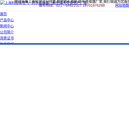
欢迎光临上海科迎法分线盒,航空插头插座,防水连接器厂家,我们竭诚为您服
服务热线：021－64822327 18701876288
网站地图
首页
产品中心
新闻中心
公司简介
资质证书
联系我们