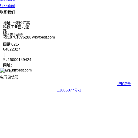
行业新闻
联系我们
地址:上海松江高
科技工业园九泾
路
邮
325弄2号楼
箱:18701876288@kyfbest.com
固话:021-
64822327
手
机:15000149424
网址：
www.kyfbest.com
Copyright © 2017-2026 上海科迎法电气科技有限公司 ICP备案号：
沪ICP备
11005377号-1