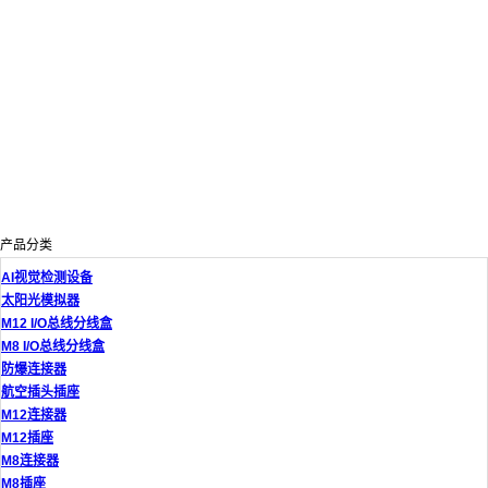
产品分类
AI视觉检测设备
太阳光模拟器
M12 I/O总线分线盒
M8 I/O总线分线盒
防爆连接器
航空插头插座
M12连接器
M12插座
M8连接器
M8插座