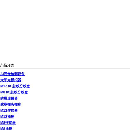
产品分类
AI视觉检测设备
太阳光模拟器
M12 I/O总线分线盒
M8 I/O总线分线盒
防爆连接器
航空插头插座
M12连接器
M12插座
M8连接器
M8插座