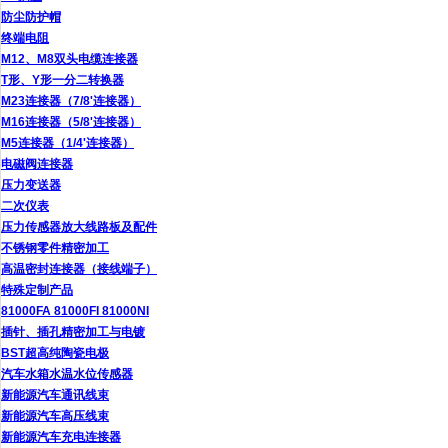
防尘防护帽
终端电阻
M12、M8双头电缆连接器
T形、Y形一分二转换器
M23连接器（7/8'连接器）
M16连接器（5/8'连接器）
M5连接器（1/4'连接器）
电磁阀连接器
压力变送器
二次仪表
压力传感器放大线路板及配件
不锈钢零件精密加工
高温密封连接器（接线端子）
特殊定制产品
81000FA 81000FI 81000NI
插针、插孔精密加工与电镀
BST超高纯陶瓷电极
汽车水箱水温水位传感器
新能源汽车通讯线束
新能源汽车高压线束
新能源汽车充电连接器