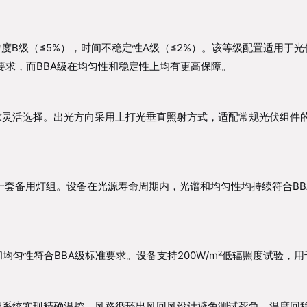
不均匀度B级（≤5%），时间不稳定性A级（≤2%）。该等级配置适用于
级要求，而BBA级在均匀性和稳定性上均有更高保障。
活选择。出光方向采用上打光垂直照射方式，适配常规光伏组件的测试
一套备用灯组。设备在光源寿命周期内，光谱和均匀性均持续符合BB
谱和均匀性符合BBA级标准要求。设备支持200W/m²低辐照度试验
系统实现精确温控，风路循环出风回风设计避免测试死角，温度回稳