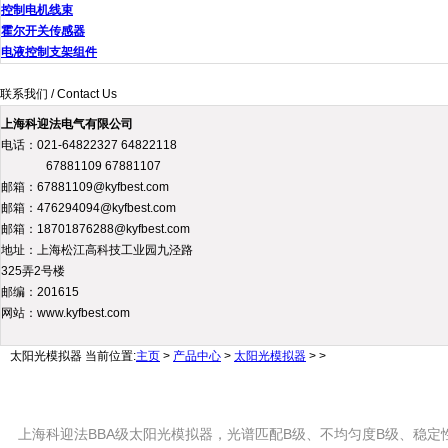
控制电机线束
霍尔开关传感器
电液控制支架组件
联系我们 / Contact Us
上海科迎法电气有限公司
电话：021-64822327 64822118
67881109 67881107
邮箱：67881109@kyfbest.com
邮箱：476294094@kyfbest.com
邮箱：18701876288@kyfbest.com
地址：上海松江高科技工业园九泾路
325弄2号楼
邮编：201615
网站：www.kyfbest.com
太阳光模拟器
当前位置:
主页
>
产品中心
>
太阳光模拟器
> >
上海科迎法BBA级太阳光模拟器，光谱匹配B级、不均匀度B级、稳定性