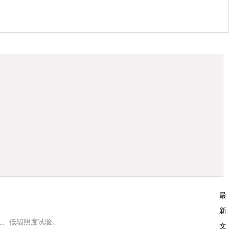
最
新
久、低辐照度试验。
文