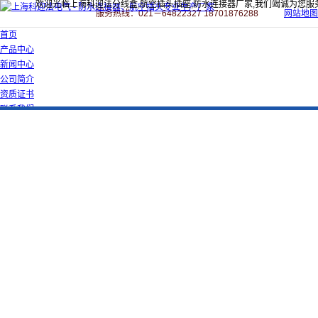
欢迎光临上海科迎法分线盒,航空插头插座,防水连接器厂家,我们竭诚为您服
服务热线：021－64822327 18701876288
网站地图
首页
产品中心
新闻中心
公司简介
资质证书
联系我们