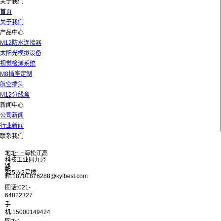
关于我们
首页
关于我们
产品中心
M12防水连接器
太阳光模拟设备
视觉检测系统
M8插座定制
航空插头
M12分线盒
新闻中心
公司新闻
行业新闻
联系我们
地址:上海松江高
科技工业园九泾
路
邮
325弄2号楼
箱:18701876288@kyfbest.com
固话:021-
64822327
手
机:15000149424