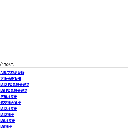
产品分类
AI视觉检测设备
太阳光模拟器
M12 I/O总线分线盒
M8 I/O总线分线盒
防爆连接器
航空插头插座
M12连接器
M12插座
M8连接器
M8插座