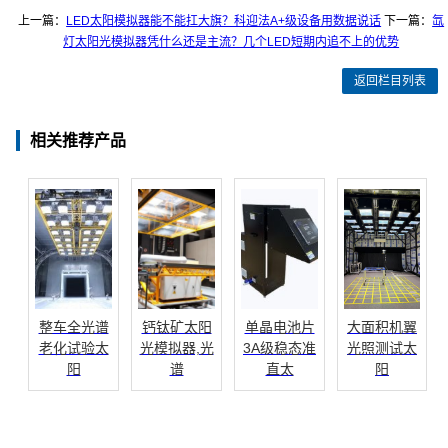
上一篇：
LED太阳模拟器能不能扛大旗？科迎法A+级设备用数据说话
下一篇：
氙
灯太阳光模拟器凭什么还是主流？几个LED短期内追不上的优势
返回栏目列表
相关推荐产品
整车全光谱
钙钛矿太阳
单晶电池片
大面积机翼
老化试验太
光模拟器,光
3A级稳态准
光照测试太
阳
谱
直太
阳