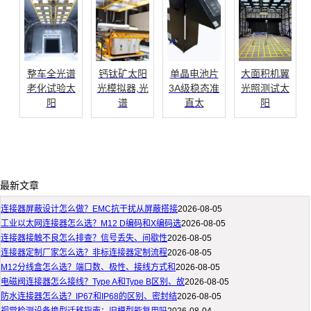
整车全光谱
钙钛矿太阳
单晶电池片
大面积机翼
老化试验太
光模拟器,光
3A级稳态准
光照测试太
阳
谱
直太
阳
最新文章
连接器屏蔽设计怎么做？EMC抗干扰从屏蔽搭接
2026-08-05
工业以太网连接器怎么选？M12 D编码和X编码选
2026-08-05
连接器接触不良怎么排查？信号丢失、间歇性
2026-08-05
连接器定制厂家怎么选？非标连接器定制流程
2026-08-05
M12分线盒怎么选？端口数、极性、接线方式和
2026-08-05
电磁阀连接器怎么接线？Type A和Type B区别、故
2026-08-05
防水连接器怎么选？IP67和IP68的区别、密封结
2026-08-05