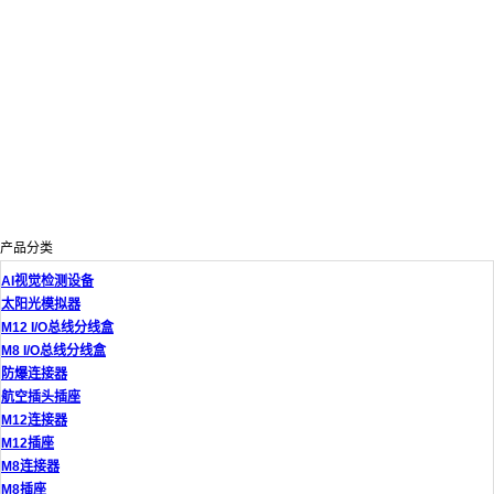
产品分类
AI视觉检测设备
太阳光模拟器
M12 I/O总线分线盒
M8 I/O总线分线盒
防爆连接器
航空插头插座
M12连接器
M12插座
M8连接器
M8插座