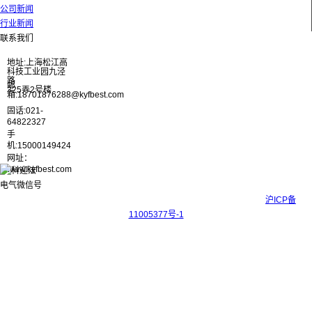
公司新闻
行业新闻
联系我们
地址:上海松江高
科技工业园九泾
路
邮
325弄2号楼
箱:18701876288@kyfbest.com
固话:021-
64822327
手
机:15000149424
网址：
www.kyfbest.com
Copyright © 2017-2026 上海科迎法电气科技有限公司 ICP备案号：
沪ICP备
11005377号-1