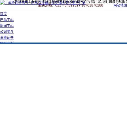
欢迎光临上海科迎法分线盒,航空插头插座,防水连接器厂家,我们竭诚为您服
服务热线：021－64822327 18701876288
网站地图
首页
产品中心
新闻中心
公司简介
资质证书
联系我们